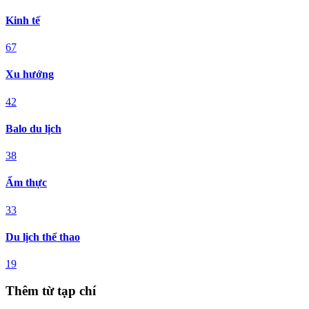
Kinh tế
67
Xu hướng
42
Balo du lịch
38
Ẩm thực
33
Du lịch thể thao
19
Thêm từ tạp chí