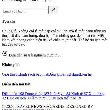
north_east
Tôn chỉ
Chúng tôi không chỉ là một tạp chí du lịch, mà là một hành trình kỹ
thuật số đầy cảm hứng, đưa bạn đến những góc đẹp nhất của Việt
Nam với phong cách hiện đại và chân thực nhất. Thế hệ du lịch mới
bắt đầu từ đây.
explore
Dựa trên sự trải nghiệm thực thụ.
Khám phá
Giới thiệu
Chính sách bảo mật
Điều khoản sử dụng
Liên hệ
Điểm đến nổi bật
Điểm đến
198
Dòng chảy
183
Life Style
84
Kinh tế
67
Xu hướng
42
Balo du lịch
38
Ẩm thực
33
Du lịch thể thao
19
© 2024 TRAVEL NEWS MAGAZINE. DESIGNED BY