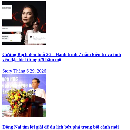
Cường Bạch đón tuổi 26 – Hành trình 7 năm kiên trì và tình
yêu đặc biệt từ người hâm mộ
Story Tháng 6 29, 2026
Đồng Nai tìm lời giải để du lịch bứt phá trong bối cảnh mới