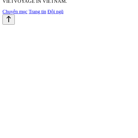
VIETVOYAGE IN VIETNAM.
Chuyên mục
Trang tin
Đội ngũ
north