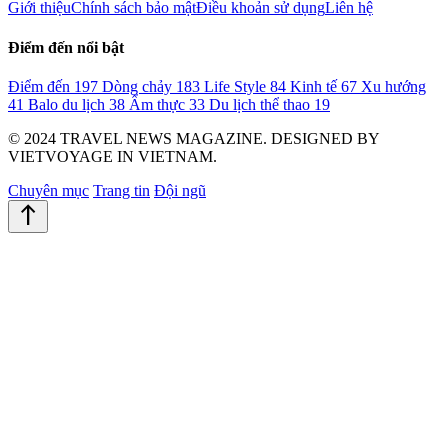
Giới thiệu
Chính sách bảo mật
Điều khoản sử dụng
Liên hệ
Điểm đến nổi bật
Điểm đến
197
Dòng chảy
183
Life Style
84
Kinh tế
67
Xu hướng
41
Balo du lịch
38
Ẩm thực
33
Du lịch thể thao
19
© 2024 TRAVEL NEWS MAGAZINE. DESIGNED BY
VIETVOYAGE IN VIETNAM.
Chuyên mục
Trang tin
Đội ngũ
north