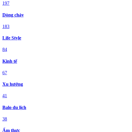
197
Dòng chảy
183
Life Style
84
Kinh tế
67
Xu hướng
41
Balo du lịch
38
Ẩm thực