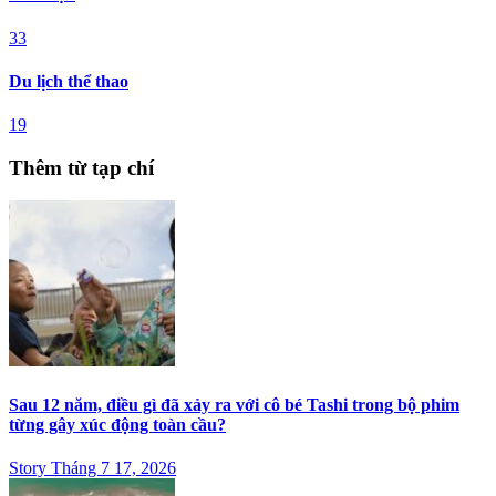
33
Du lịch thể thao
19
Thêm từ tạp chí
Sau 12 năm, điều gì đã xảy ra với cô bé Tashi trong bộ phim
từng gây xúc động toàn cầu?
Story Tháng 7 17, 2026