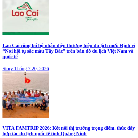
Lào Cai công bố bộ nhận diện thương hiệu du lịch mới: Định vị
“Nơi hội tụ sắc màu Tây Bắc” trên bản đồ du lịch Việt Nam và
quốc tế
Story Tháng 7 20, 2026
VITA FAMTRIP 2026: Kết nối thị trường trọng điểm, thúc đẩy
hợp tác du lịch quốc tế tỉnh Quảng Ninh