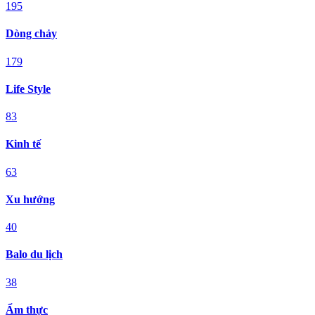
195
Dòng chảy
179
Life Style
83
Kinh tế
63
Xu hướng
40
Balo du lịch
38
Ẩm thực