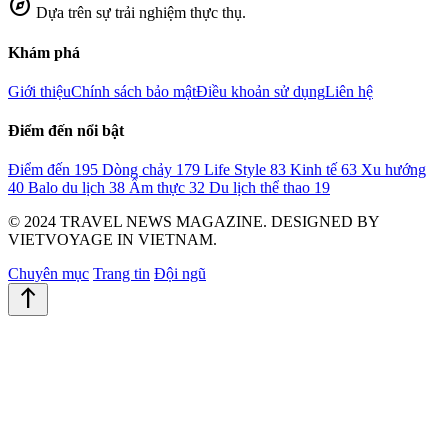
explore
Dựa trên sự trải nghiệm thực thụ.
Khám phá
Giới thiệu
Chính sách bảo mật
Điều khoản sử dụng
Liên hệ
Điểm đến nổi bật
Điểm đến
195
Dòng chảy
179
Life Style
83
Kinh tế
63
Xu hướng
40
Balo du lịch
38
Ẩm thực
32
Du lịch thể thao
19
© 2024 TRAVEL NEWS MAGAZINE. DESIGNED BY
VIETVOYAGE IN VIETNAM.
Chuyên mục
Trang tin
Đội ngũ
north