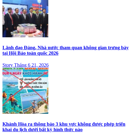
Lãnh đạo Đảng, Nhà nước tham quan không gian trưng bày
tại Hội Báo toàn quốc 2026
Story Tháng 6 21, 2026
Khánh Hòa ra thông báo 3 khu vực không được phép triển
khai du lịch dưới bất kỳ hình thức nào