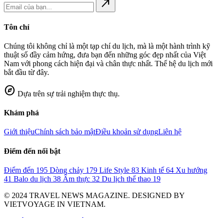
north_east
Tôn chỉ
Chúng tôi không chỉ là một tạp chí du lịch, mà là một hành trình kỹ
thuật số đầy cảm hứng, đưa bạn đến những góc đẹp nhất của Việt
Nam với phong cách hiện đại và chân thực nhất. Thế hệ du lịch mới
bắt đầu từ đây.
explore
Dựa trên sự trải nghiệm thực thụ.
Khám phá
Giới thiệu
Chính sách bảo mật
Điều khoản sử dụng
Liên hệ
Điểm đến nổi bật
Điểm đến
195
Dòng chảy
179
Life Style
83
Kinh tế
64
Xu hướng
41
Balo du lịch
38
Ẩm thực
32
Du lịch thể thao
19
© 2024 TRAVEL NEWS MAGAZINE. DESIGNED BY
VIETVOYAGE IN VIETNAM.