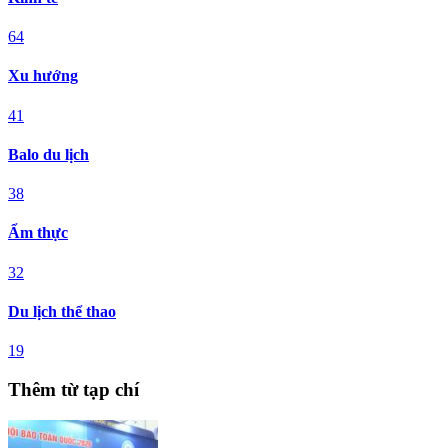
64
Xu hướng
41
Balo du lịch
38
Ẩm thực
32
Du lịch thể thao
19
Thêm từ tạp chí