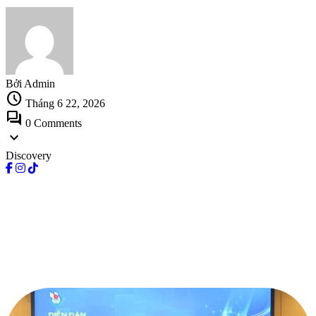
Bởi Admin
schedule
Tháng 6 22, 2026
forum
0 Comments
expand_more
Discovery