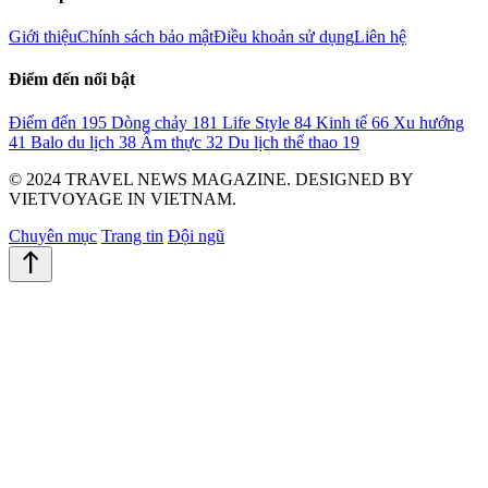
Giới thiệu
Chính sách bảo mật
Điều khoản sử dụng
Liên hệ
Điểm đến nổi bật
Điểm đến
195
Dòng chảy
181
Life Style
84
Kinh tế
66
Xu hướng
41
Balo du lịch
38
Ẩm thực
32
Du lịch thể thao
19
© 2024 TRAVEL NEWS MAGAZINE. DESIGNED BY
VIETVOYAGE IN VIETNAM.
Chuyên mục
Trang tin
Đội ngũ
north