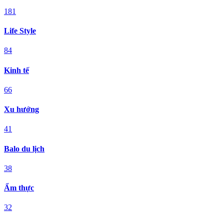
181
Life Style
84
Kinh tế
66
Xu hướng
41
Balo du lịch
38
Ẩm thực
32