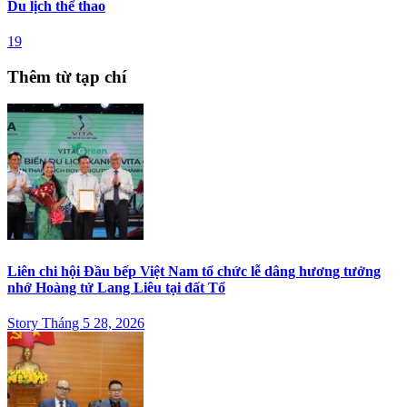
Du lịch thể thao
19
Thêm từ tạp chí
Liên chi hội Đầu bếp Việt Nam tổ chức lễ dâng hương tưởng
nhớ Hoàng tử Lang Liêu tại đất Tổ
Story Tháng 5 28, 2026