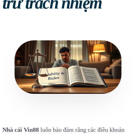
trừ trách nhiệm
Nhà cái Vin88
luôn bảo đảm rằng các điều khoản