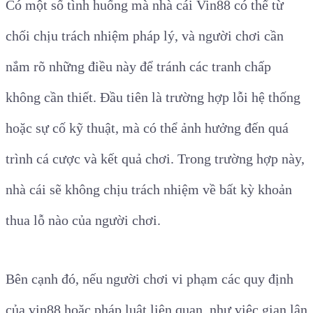
Có một số tình huống mà nhà cái Vin88 có thể từ
chối chịu trách nhiệm pháp lý, và người chơi cần
nắm rõ những điều này để tránh các tranh chấp
không cần thiết. Đầu tiên là trường hợp lỗi hệ thống
hoặc sự cố kỹ thuật, mà có thể ảnh hưởng đến quá
trình cá cược và kết quả chơi. Trong trường hợp này,
nhà cái sẽ không chịu trách nhiệm về bất kỳ khoản
thua lỗ nào của người chơi.
Bên cạnh đó, nếu người chơi vi phạm các quy định
của vin88 hoặc pháp luật liên quan, như việc gian lận