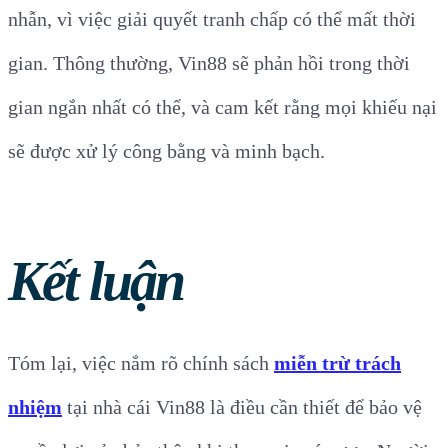
nhẫn, vì việc giải quyết tranh chấp có thể mất thời
gian. Thông thường, Vin88 sẽ phản hồi trong thời
gian ngắn nhất có thể, và cam kết rằng mọi khiếu nại
sẽ được xử lý công bằng và minh bạch.
Kết luận
Tóm lại, việc nắm rõ chính sách
miễn trừ trách
nhiệm
tại nhà cái Vin88 là điều cần thiết để bảo vệ