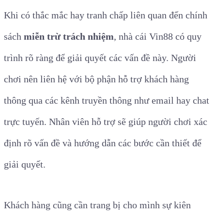
Khi có thắc mắc hay tranh chấp liên quan đến chính
sách
miễn trừ trách nhiệm
, nhà cái Vin88 có quy
trình rõ ràng để giải quyết các vấn đề này. Người
chơi nên liên hệ với bộ phận hỗ trợ khách hàng
thông qua các kênh truyền thông như email hay chat
trực tuyến. Nhân viên hỗ trợ sẽ giúp người chơi xác
định rõ vấn đề và hướng dẫn các bước cần thiết để
giải quyết.
Khách hàng cũng cần trang bị cho mình sự kiên