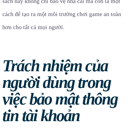
sách này không chỉ bảo vệ nhà cái mà còn là một
cách để tạo ra một môi trường chơi game an toàn
hơn cho tất cả mọi người.
Trách nhiệm của
người dùng trong
việc bảo mật thông
tin tài khoản