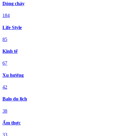
Dòng chảy
184
Life Style
85
Kinh tế
67
Xu hướng
42
Balo du lịch
38
Ẩm thực
33