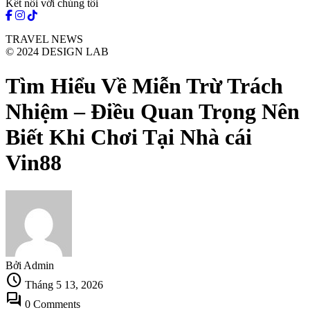
Kết nối với chúng tôi
TRAVEL NEWS
© 2024 DESIGN LAB
Tìm Hiểu Về Miễn Trừ Trách
Nhiệm – Điều Quan Trọng Nên
Biết Khi Chơi Tại Nhà cái
Vin88
Bởi Admin
schedule
Tháng 5 13, 2026
forum
0 Comments