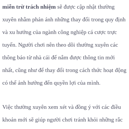
miễn trừ trách nhiệm
sẽ được cập nhật thường
xuyên nhằm phản ánh những thay đổi trong quy định
và xu hướng của ngành công nghiệp cá cược trực
tuyến. Người chơi nên theo dõi thường xuyên các
thông báo từ nhà cái để nắm được thông tin mới
nhất, cũng như để thay đổi trong cách thức hoạt động
có thể ảnh hưởng đến quyền lợi của mình.
Việc thường xuyên xem xét và đồng ý với các điều
khoản mới sẽ giúp người chơi tránh khỏi những rắc