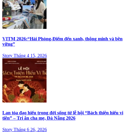
VITM 2026:“Hải Phòng-Điểm đến xanh, thông minh và bền
vững”
Story Tháng 4 15, 2026
Lan tỏa đạo hiếu trong đời sống từ lễ hội “Bách thiện hiếu vi
tiên” – Tri ân cha mẹ, Đà Nẵng 2026
Story Tháng 6 26, 2026