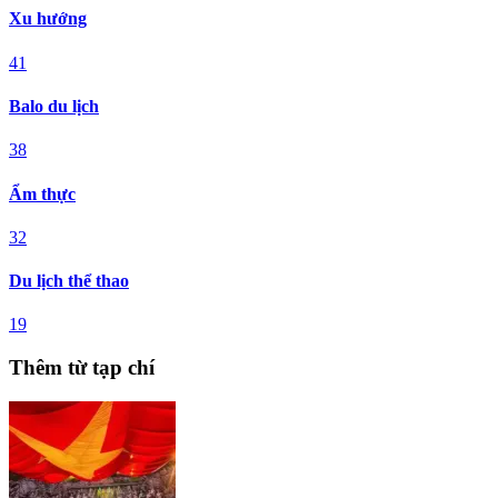
Xu hướng
41
Balo du lịch
38
Ẩm thực
32
Du lịch thể thao
19
Thêm từ tạp chí