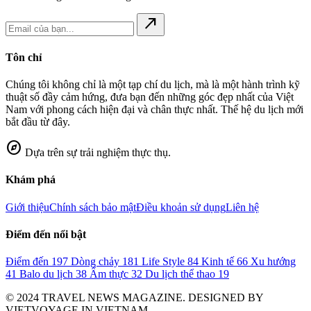
north_east
Tôn chỉ
Chúng tôi không chỉ là một tạp chí du lịch, mà là một hành trình kỹ
thuật số đầy cảm hứng, đưa bạn đến những góc đẹp nhất của Việt
Nam với phong cách hiện đại và chân thực nhất. Thế hệ du lịch mới
bắt đầu từ đây.
explore
Dựa trên sự trải nghiệm thực thụ.
Khám phá
Giới thiệu
Chính sách bảo mật
Điều khoản sử dụng
Liên hệ
Điểm đến nổi bật
Điểm đến
197
Dòng chảy
181
Life Style
84
Kinh tế
66
Xu hướng
41
Balo du lịch
38
Ẩm thực
32
Du lịch thể thao
19
© 2024 TRAVEL NEWS MAGAZINE. DESIGNED BY
VIETVOYAGE IN VIETNAM.