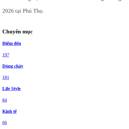
2026 tại Phú Thọ.
Chuyên mục
Điểm đến
197
Dòng chảy
181
Life Style
84
Kinh tế
66