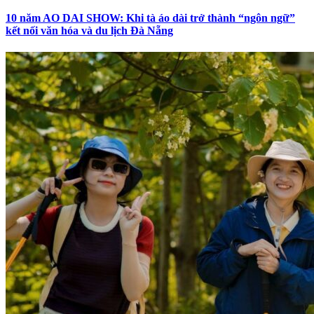
10 năm AO DAI SHOW: Khi tà áo dài trở thành “ngôn ngữ”
kết nối văn hóa và du lịch Đà Nẵng