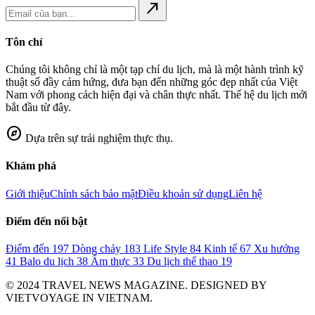
north_east
Tôn chỉ
Chúng tôi không chỉ là một tạp chí du lịch, mà là một hành trình kỹ
thuật số đầy cảm hứng, đưa bạn đến những góc đẹp nhất của Việt
Nam với phong cách hiện đại và chân thực nhất. Thế hệ du lịch mới
bắt đầu từ đây.
explore
Dựa trên sự trải nghiệm thực thụ.
Khám phá
Giới thiệu
Chính sách bảo mật
Điều khoản sử dụng
Liên hệ
Điểm đến nổi bật
Điểm đến
197
Dòng chảy
183
Life Style
84
Kinh tế
67
Xu hướng
41
Balo du lịch
38
Ẩm thực
33
Du lịch thể thao
19
© 2024 TRAVEL NEWS MAGAZINE. DESIGNED BY
VIETVOYAGE IN VIETNAM.