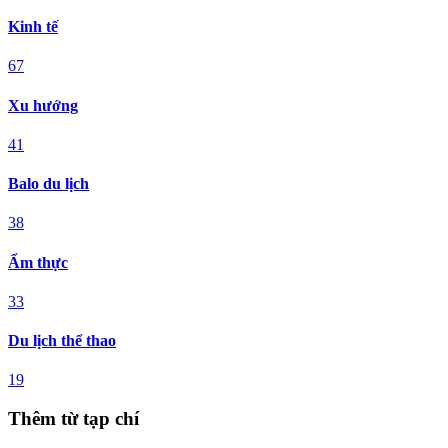
Kinh tế
67
Xu hướng
41
Balo du lịch
38
Ẩm thực
33
Du lịch thể thao
19
Thêm từ tạp chí