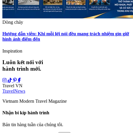
Dòng chảy
Hướng dẫn viên: Khi mỗi lời nói đều mang trách nhiệm gìn giữ
hình ảnh điểm đến
Inspiration
Luôn kết nối với
hành trình mới.
Travel VN
Travel
News
Vietnam Modern Travel Magazine
Nhận bí kíp hành trình
Bản tin hàng tuần của chúng tôi.