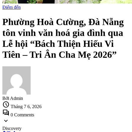
Điểm đến
Phường Hoà Cường, Đà Nẵng
tôn vinh văn hoá gia đình qua
Lễ hội “Bách Thiện Hiếu Vi
Tiên – Tri Ân Cha Mẹ 2026”
Bởi Admin
schedule
Tháng 7 6, 2026
forum
0 Comments
expand_more
Discovery