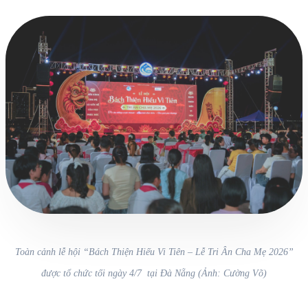
Toàn cảnh lễ hội “Bách Thiện Hiếu Vi Tiên – Lễ Tri Ân Cha Mẹ 2026”
được tổ chức tối ngày 4/7 tại Đà Nẵng (Ảnh: Cường Võ)