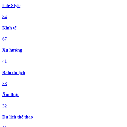
Life Style
84
Kinh tế
67
Xu hướng
41
Balo du lịch
38
Ẩm thực
32
Du lịch thể thao