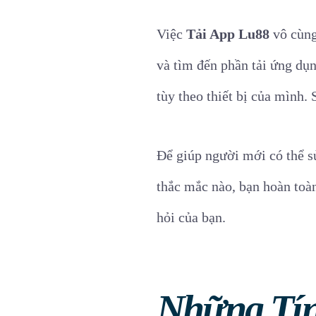
Việc
Tải App Lu88
vô cùng
và tìm đến phần tải ứng dụn
tùy theo thiết bị của mình. 
Để giúp người mới có thể s
thắc mắc nào, bạn hoàn toàn
hỏi của bạn.
Những Tín