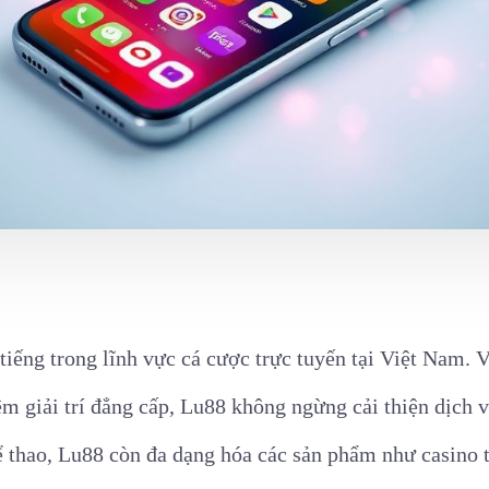
 tiếng trong lĩnh vực cá cược trực tuyến tại Việt Nam
m giải trí đẳng cấp, Lu88 không ngừng cải thiện dịch v
ể thao, Lu88 còn đa dạng hóa các sản phẩm như casino t