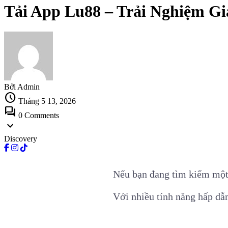
Tải App Lu88 – Trải Nghiệm Gi
Bởi Admin
schedule
Tháng 5 13, 2026
forum
0 Comments
expand_more
Discovery
Nếu bạn đang tìm kiếm một ứ
Với nhiều tính năng hấp dẫ