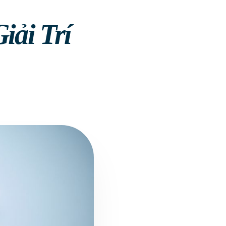
iải Trí