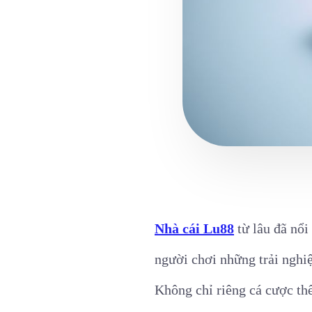
Nhà cái Lu88
từ lâu đã nổi
người chơi những trải nghiệ
Không chỉ riêng cá cược th