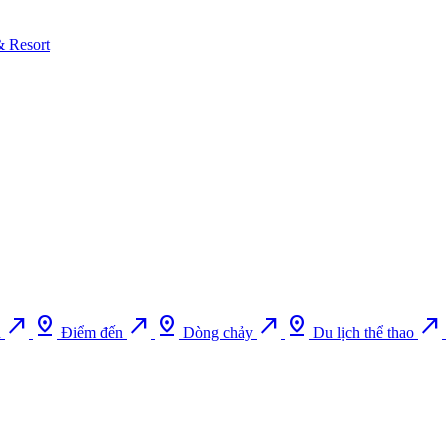
& Resort
north_east
pin_drop
north_east
pin_drop
north_east
pin_drop
north_east
h
Điểm đến
Dòng chảy
Du lịch thể thao