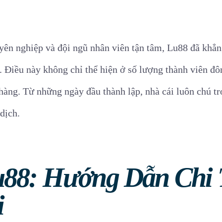
yên nghiệp và đội ngũ nhân viên tận tâm, Lu88 đã khẳn
 Điều này không chỉ thể hiện ở số lượng thành viên đô
hàng. Từ những ngày đầu thành lập, nhà cái luôn chú t
dịch.
u88
: Hướng Dẫn Chi 
i