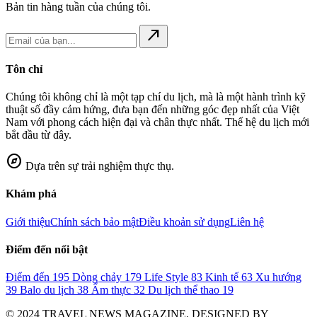
Bản tin hàng tuần của chúng tôi.
north_east
Tôn chỉ
Chúng tôi không chỉ là một tạp chí du lịch, mà là một hành trình kỹ
thuật số đầy cảm hứng, đưa bạn đến những góc đẹp nhất của Việt
Nam với phong cách hiện đại và chân thực nhất. Thế hệ du lịch mới
bắt đầu từ đây.
explore
Dựa trên sự trải nghiệm thực thụ.
Khám phá
Giới thiệu
Chính sách bảo mật
Điều khoản sử dụng
Liên hệ
Điểm đến nổi bật
Điểm đến
195
Dòng chảy
179
Life Style
83
Kinh tế
63
Xu hướng
39
Balo du lịch
38
Ẩm thực
32
Du lịch thể thao
19
© 2024 TRAVEL NEWS MAGAZINE. DESIGNED BY