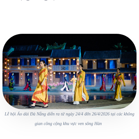
Lễ hội Áo dài Đà Nẵng diễn ra từ ngày 24/4 đến 26/4/2026 tại các không
gian công cộng khu vực ven sông Hàn