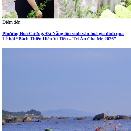
Điểm đến
Phường Hoà Cường, Đà Nẵng tôn vinh văn hoá gia đình qua
Lễ hội “Bách Thiện Hiếu Vi Tiên – Tri Ân Cha Mẹ 2026”