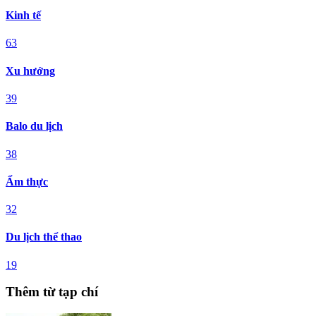
Kinh tế
63
Xu hướng
39
Balo du lịch
38
Ẩm thực
32
Du lịch thể thao
19
Thêm từ tạp chí