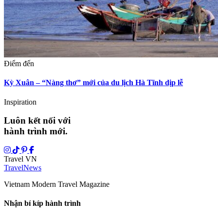
Điểm đến
Kỳ Xuân – “Nàng thơ” mới của du lịch Hà Tĩnh dịp lễ
Inspiration
Luôn kết nối với
hành trình mới.
Travel VN
Travel
News
Vietnam Modern Travel Magazine
Nhận bí kíp hành trình