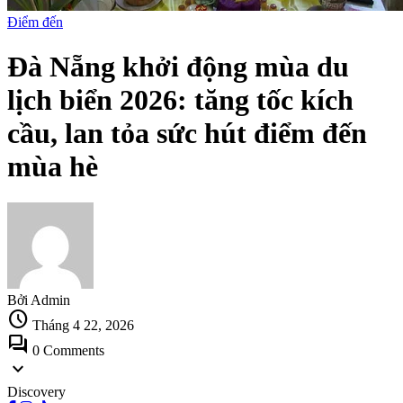
Điểm đến
Đà Nẵng khởi động mùa du
lịch biển 2026: tăng tốc kích
cầu, lan tỏa sức hút điểm đến
mùa hè
Bởi Admin
schedule
Tháng 4 22, 2026
forum
0 Comments
expand_more
Discovery