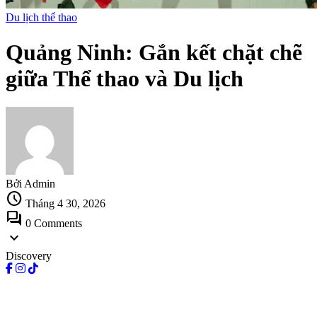
Du lịch thể thao
Quảng Ninh: Gắn kết chặt chẽ
giữa Thể thao và Du lịch
Bởi Admin
schedule
Tháng 4 30, 2026
forum
0 Comments
expand_more
Discovery