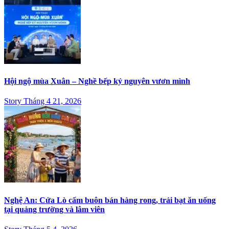
Hội ngộ mùa Xuân – Nghề bếp kỷ nguyên vươn mình
Story Tháng 4 21, 2026
Nghệ An: Cửa Lò cấm buôn bán hàng rong, trải bạt ăn uống
tại quảng trường và lâm viên