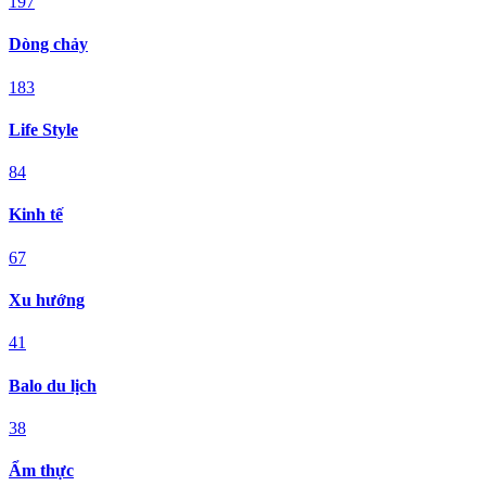
197
Dòng chảy
183
Life Style
84
Kinh tế
67
Xu hướng
41
Balo du lịch
38
Ẩm thực