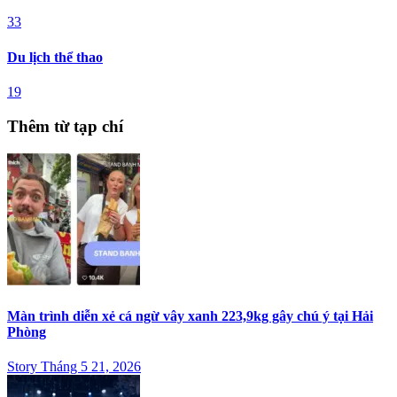
33
Du lịch thể thao
19
Thêm từ tạp chí
Màn trình diễn xẻ cá ngừ vây xanh 223,9kg gây chú ý tại Hải
Phòng
Story Tháng 5 21, 2026