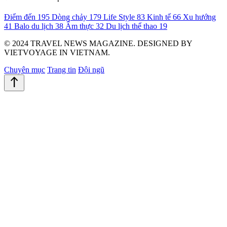
Điểm đến
195
Dòng chảy
179
Life Style
83
Kinh tế
66
Xu hướng
41
Balo du lịch
38
Ẩm thực
32
Du lịch thể thao
19
© 2024 TRAVEL NEWS MAGAZINE. DESIGNED BY
VIETVOYAGE IN VIETNAM.
Chuyên mục
Trang tin
Đội ngũ
north