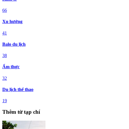
66
Xu hướng
41
Balo du lịch
38
Ẩm thực
32
Du lịch thể thao
19
Thêm từ tạp chí