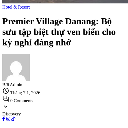
Hotel & Resort
Premier Village Danang: Bộ
sưu tập biệt thự ven biển cho
kỳ nghỉ đáng nhớ
Bởi Admin
schedule
Tháng 7 1, 2026
forum
0 Comments
expand_more
Discovery