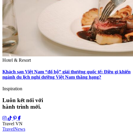
Hotel & Resort
Khách sạn Việt Nam “đổ bộ” giải thưởng quốc tế: Điều gì khiến
ngành du lịch nghỉ dưỡng Việt Nam thăng hạng?
Inspiration
Luôn kết nối với
hành trình mới.
Travel VN
Travel
News