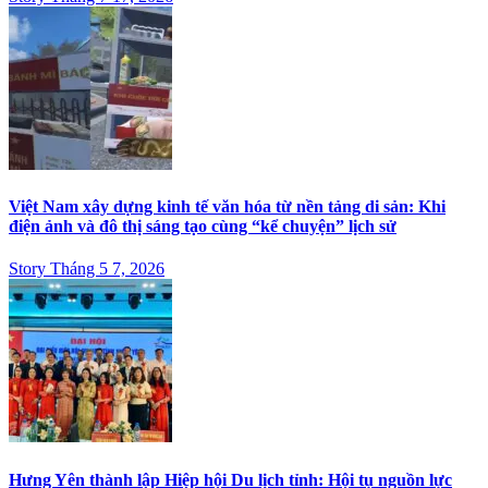
Việt Nam xây dựng kinh tế văn hóa từ nền tảng di sản: Khi
điện ảnh và đô thị sáng tạo cùng “kể chuyện” lịch sử
Story Tháng 5 7, 2026
Hưng Yên thành lập Hiệp hội Du lịch tỉnh: Hội tụ nguồn lực