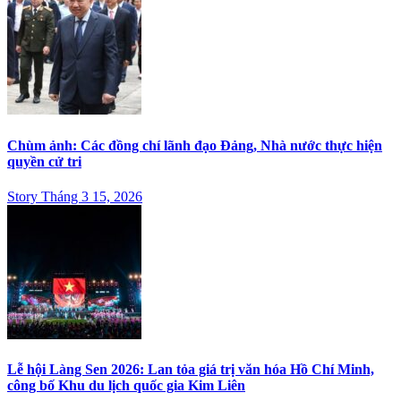
Chùm ảnh: Các đồng chí lãnh đạo Đảng, Nhà nước thực hiện
quyền cử tri
Story Tháng 3 15, 2026
Lễ hội Làng Sen 2026: Lan tỏa giá trị văn hóa Hồ Chí Minh,
công bố Khu du lịch quốc gia Kim Liên