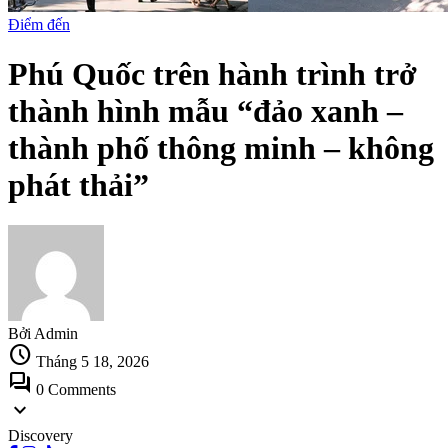
Điểm đến
Phú Quốc trên hành trình trở
thành hình mẫu “đảo xanh –
thành phố thông minh – không
phát thải”
Bởi Admin
schedule
Tháng 5 18, 2026
forum
0 Comments
expand_more
Discovery