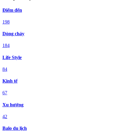
Điểm đến
198
Dòng chảy
184
Life Style
84
Kinh tế
67
Xu hướng
42
Balo du lịch