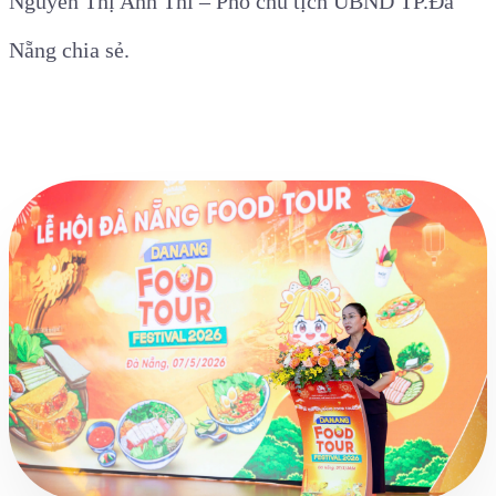
Nguyễn Thị Anh Thi – Phó chủ tịch UBND TP.Đà
Nẵng chia sẻ.