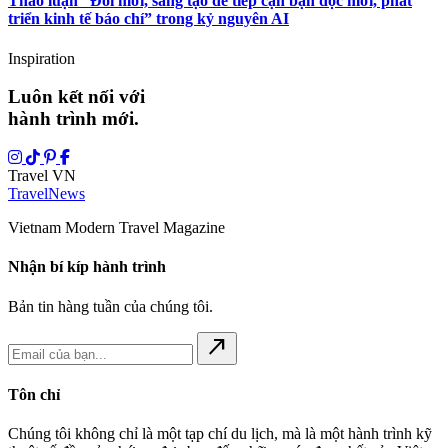
Thảo luận “Đổi mới, sáng tạo để tiếp cận bạn đọc mới, phát
triển kinh tế báo chí” trong kỷ nguyên AI
Inspiration
Luôn kết nối với
hành trình mới.
Travel VN
Travel
News
Vietnam Modern Travel Magazine
Nhận bí kíp hành trình
Bản tin hàng tuần của chúng tôi.
north_east
Tôn chỉ
Chúng tôi không chỉ là một tạp chí du lịch, mà là một hành trình kỹ