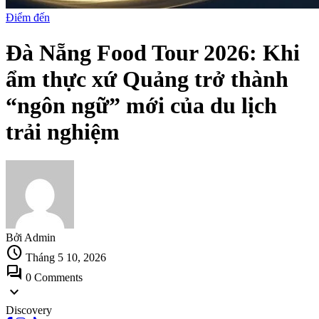
Điểm đến
Đà Nẵng Food Tour 2026: Khi
ẩm thực xứ Quảng trở thành
“ngôn ngữ” mới của du lịch
trải nghiệm
Bởi Admin
schedule
Tháng 5 10, 2026
forum
0 Comments
expand_more
Discovery