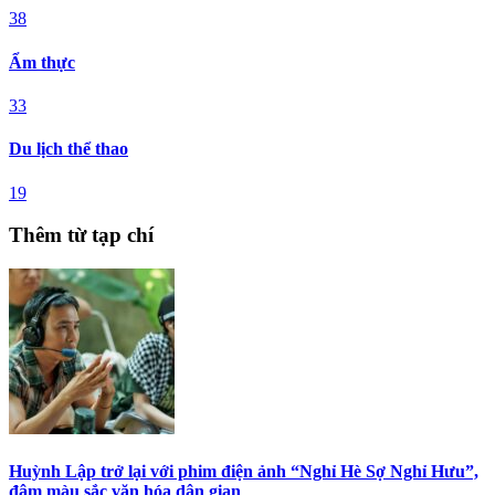
38
Ẩm thực
33
Du lịch thể thao
19
Thêm từ tạp chí
Huỳnh Lập trở lại với phim điện ảnh “Nghỉ Hè Sợ Nghỉ Hưu”,
đậm màu sắc văn hóa dân gian