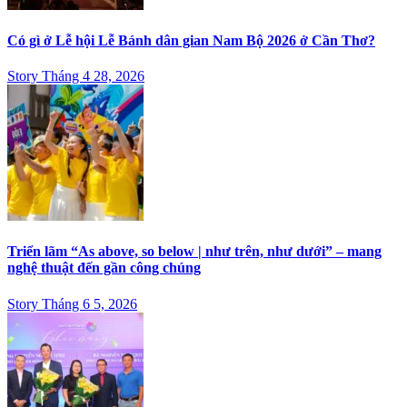
Có gì ở Lễ hội Lễ Bánh dân gian Nam Bộ 2026 ở Cần Thơ?
Story Tháng 4 28, 2026
Triển lãm “As above, so below | như trên, như dưới” – mang
nghệ thuật đến gần công chúng
Story Tháng 6 5, 2026