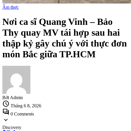
Ẩm thực
Nơi ca sĩ Quang Vinh – Bảo
Thy quay MV tái hợp sau hai
thập kỷ gây chú ý với thực đơn
món Bắc giữa TP.HCM
Bởi Admin
schedule
Tháng 6 8, 2026
forum
0 Comments
expand_more
Discovery