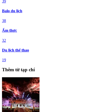
39
Balo du lịch
38
Ẩm thực
32
Du lịch thể thao
19
Thêm từ tạp chí