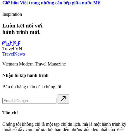
Giữ hồn Việt trong những căn bếp giữa nước Mỹ
Inspiration
Luôn kết nối với
hành trình mới.
Travel VN
Travel
News
Vietnam Modern Travel Magazine
Nhận bí kíp hành trình
Bản tin hàng tuần của chúng tôi.
north_east
Tôn chỉ
Chúng tôi không chỉ là một tạp chí du lịch, mà là một hành trình kỹ
thuật số đầy cảm hứng, đưa bạn đến những góc đẹp nhất của Việt