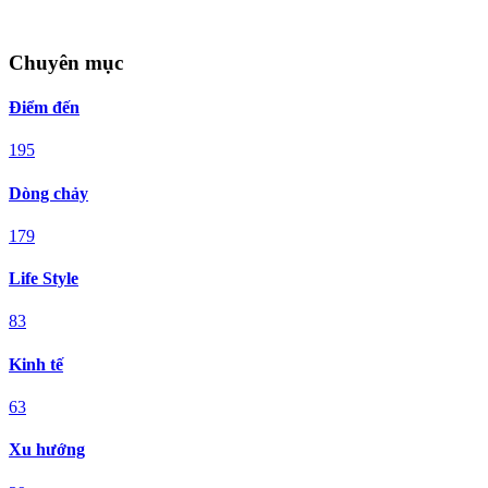
Chuyên mục
Điểm đến
195
Dòng chảy
179
Life Style
83
Kinh tế
63
Xu hướng