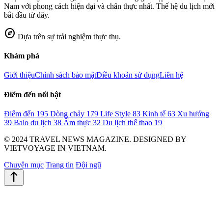
Nam với phong cách hiện đại và chân thực nhất. Thế hệ du lịch mới
bắt đầu từ đây.
explore
Dựa trên sự trải nghiệm thực thụ.
Khám phá
Giới thiệu
Chính sách bảo mật
Điều khoản sử dụng
Liên hệ
Điểm đến nổi bật
Điểm đến
195
Dòng chảy
179
Life Style
83
Kinh tế
63
Xu hướng
39
Balo du lịch
38
Ẩm thực
32
Du lịch thể thao
19
© 2024 TRAVEL NEWS MAGAZINE. DESIGNED BY
VIETVOYAGE IN VIETNAM.
Chuyên mục
Trang tin
Đội ngũ
north