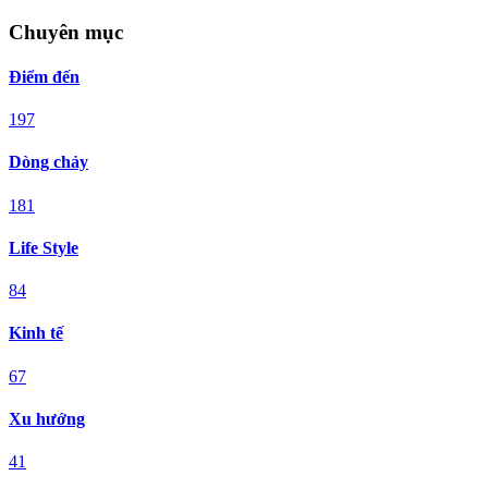
Chuyên mục
Điểm đến
197
Dòng chảy
181
Life Style
84
Kinh tế
67
Xu hướng
41