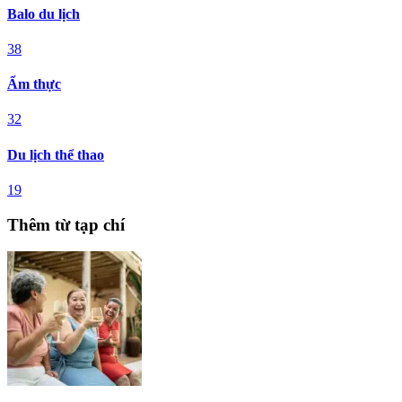
Balo du lịch
38
Ẩm thực
32
Du lịch thể thao
19
Thêm từ tạp chí