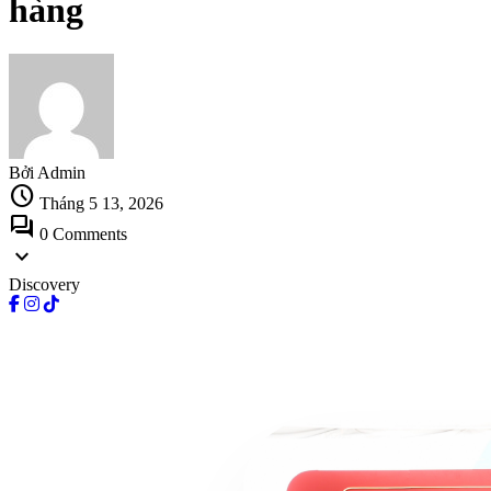
hàng
Bởi Admin
schedule
Tháng 5 13, 2026
forum
0 Comments
expand_more
Discovery