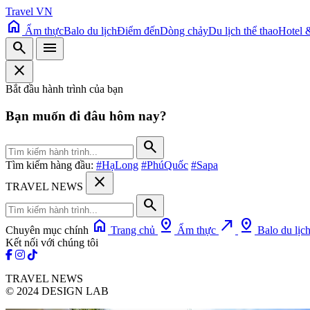
Travel VN
home
Ẩm thực
Balo du lịch
Điểm đến
Dòng chảy
Du lịch thể thao
Hotel 
search
menu
close
Bắt đầu hành trình của bạn
Bạn muốn đi đâu hôm nay?
search
Tìm kiếm hàng đầu:
#HạLong
#PhúQuốc
#Sapa
close
TRAVEL NEWS
search
home
pin_drop
north_east
pin_drop
Chuyên mục chính
Trang chủ
Ẩm thực
Balo du lịc
Kết nối với chúng tôi
TRAVEL NEWS
© 2024 DESIGN LAB