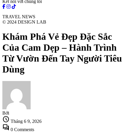
Kết nối với chúng tôi
TRAVEL NEWS
© 2024 DESIGN LAB
Khám Phá Vẻ Đẹp Đặc Sắc
Của Cam Dẹp – Hành Trình
Từ Vườn Đến Tay Người Tiêu
Dùng
Bởi
schedule
Tháng 6 9, 2026
forum
0 Comments