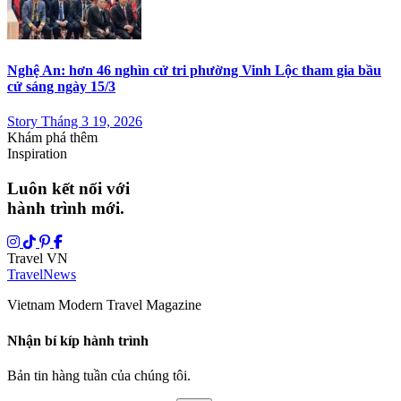
Nghệ An: hơn 46 nghìn cử tri phường Vinh Lộc tham gia bầu
cử sáng ngày 15/3
Story Tháng 3 19, 2026
Khám phá thêm
Inspiration
Luôn kết nối với
hành trình mới.
Travel VN
Travel
News
Vietnam Modern Travel Magazine
Nhận bí kíp hành trình
Bản tin hàng tuần của chúng tôi.