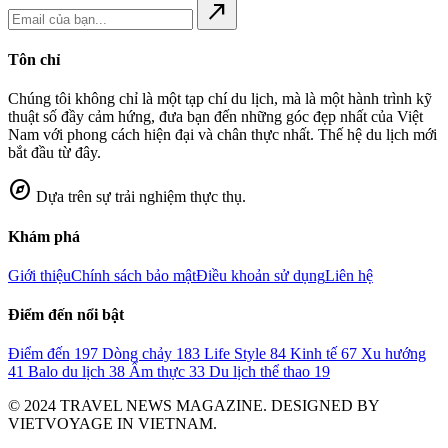
north_east
Tôn chỉ
Chúng tôi không chỉ là một tạp chí du lịch, mà là một hành trình kỹ
thuật số đầy cảm hứng, đưa bạn đến những góc đẹp nhất của Việt
Nam với phong cách hiện đại và chân thực nhất. Thế hệ du lịch mới
bắt đầu từ đây.
explore
Dựa trên sự trải nghiệm thực thụ.
Khám phá
Giới thiệu
Chính sách bảo mật
Điều khoản sử dụng
Liên hệ
Điểm đến nổi bật
Điểm đến
197
Dòng chảy
183
Life Style
84
Kinh tế
67
Xu hướng
41
Balo du lịch
38
Ẩm thực
33
Du lịch thể thao
19
© 2024 TRAVEL NEWS MAGAZINE. DESIGNED BY
VIETVOYAGE IN VIETNAM.