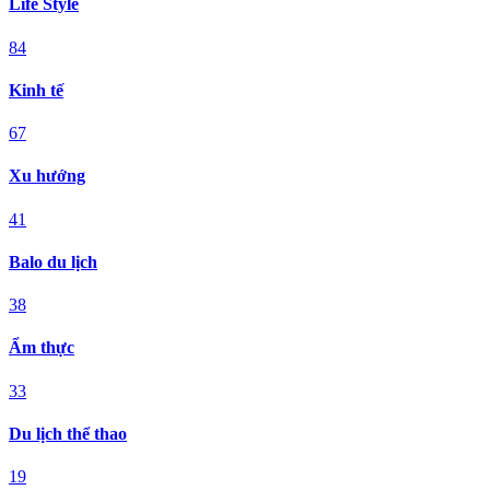
Life Style
84
Kinh tế
67
Xu hướng
41
Balo du lịch
38
Ẩm thực
33
Du lịch thể thao
19