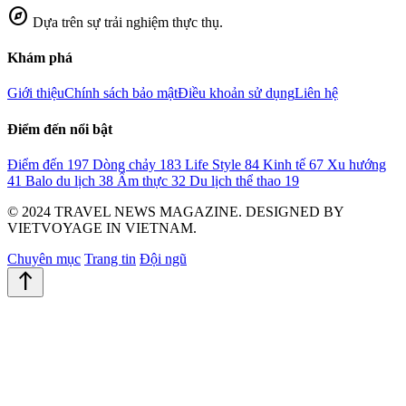
explore
Dựa trên sự trải nghiệm thực thụ.
Khám phá
Giới thiệu
Chính sách bảo mật
Điều khoản sử dụng
Liên hệ
Điểm đến nổi bật
Điểm đến
197
Dòng chảy
183
Life Style
84
Kinh tế
67
Xu hướng
41
Balo du lịch
38
Ẩm thực
32
Du lịch thể thao
19
© 2024 TRAVEL NEWS MAGAZINE. DESIGNED BY
VIETVOYAGE IN VIETNAM.
Chuyên mục
Trang tin
Đội ngũ
north