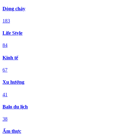
Dòng chảy
183
Life Style
84
Kinh tế
67
Xu hướng
41
Balo du lịch
38
Ẩm thực