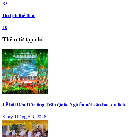
32
Du lịch thể thao
19
Thêm từ tạp chí
Lễ hội Đền Đức ông Trần Quốc Nghiễn nét văn hóa du lịch
Story Tháng 5 3, 2026