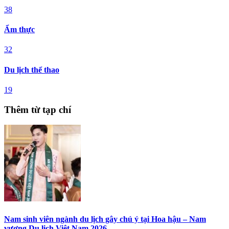
38
Ẩm thực
32
Du lịch thể thao
19
Thêm từ tạp chí
Nam sinh viên ngành du lịch gây chú ý tại Hoa hậu – Nam
vương Du lịch Việt Nam 2026