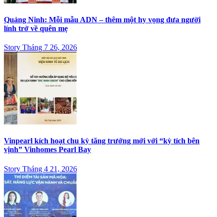
Quảng Ninh: Mỗi mẫu ADN – thêm một hy vọng đưa người
lính trở về quên mẹ
Story Tháng 7 26, 2026
Vinpearl kích hoạt chu kỳ tăng trưởng mới với “kỳ tích bên
vịnh” Vinhomes Pearl Bay
Story Tháng 4 21, 2026