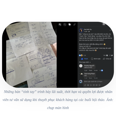
Những bản “tính tay” trình bày lãi suất, thời hạn và quyền lợi được nhân
viên tư vấn sử dụng khi thuyết phục khách hàng tại các buổi hội thảo. Ảnh:
chụp màn hình