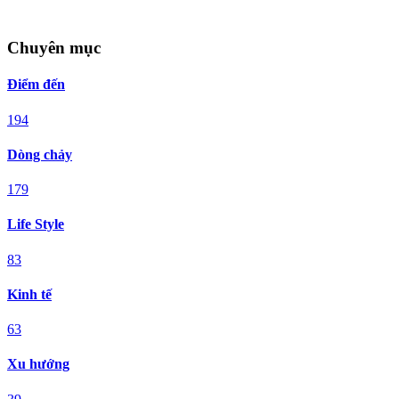
Chuyên mục
Điểm đến
194
Dòng chảy
179
Life Style
83
Kinh tế
63
Xu hướng