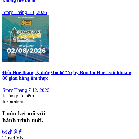
không thể bỏ lỡ
Story Tháng 5 1, 2026
Đến Huế tháng 7, đừng bỏ lỡ “Ngày Bún bò Huế” với khoảng
80 gian hàng ẩm thực
Story Tháng 7 12, 2026
Khám phá thêm
Inspiration
Luôn kết nối với
hành trình mới.
Travel VN