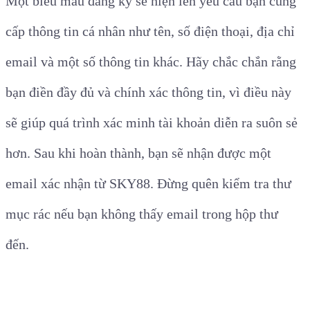
Một biểu mẫu đăng ký sẽ hiện lên yêu cầu bạn cung
cấp thông tin cá nhân như tên, số điện thoại, địa chỉ
email và một số thông tin khác. Hãy chắc chắn rằng
bạn điền đầy đủ và chính xác thông tin, vì điều này
sẽ giúp quá trình xác minh tài khoản diễn ra suôn sẻ
hơn. Sau khi hoàn thành, bạn sẽ nhận được một
email xác nhận từ SKY88. Đừng quên kiểm tra thư
mục rác nếu bạn không thấy email trong hộp thư
đến.