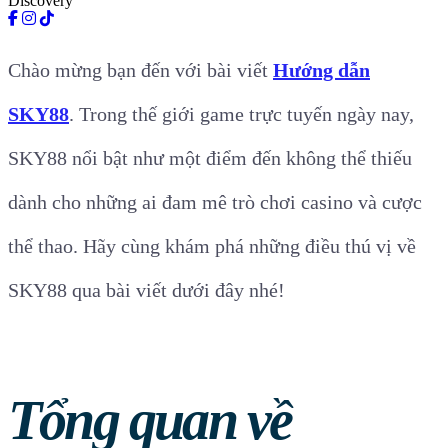
Discovery
Chào mừng bạn đến với bài viết
Hướng dẫn
SKY88
. Trong thế giới game trực tuyến ngày nay,
SKY88 nổi bật như một điểm đến không thể thiếu
dành cho những ai đam mê trò chơi casino và cược
thể thao. Hãy cùng khám phá những điều thú vị về
SKY88 qua bài viết dưới đây nhé!
Tổng quan về