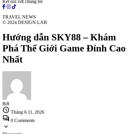
Kết nối với chúng tôi
TRAVEL NEWS
© 2024 DESIGN LAB
Hướng dẫn SKY88 – Khám
Phá Thế Giới Game Đỉnh Cao
Nhất
Bởi
schedule
Tháng 6 11, 2026
forum
0 Comments
expand_more