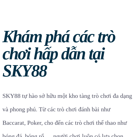
Khám phá các trò
chơi hấp dẫn tại
SKY88
SKY88 tự hào sở hữu một kho tàng trò chơi đa dạng
và phong phú. Từ các trò chơi đánh bài như
Baccarat, Poker, cho đến các trò chơi thể thao như
bóng đá, bóng rổ,… người chơi luôn có lựa chọn