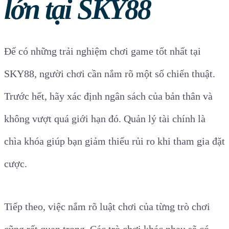
lớn tại SKY88
Để có những trải nghiệm chơi game tốt nhất tại
SKY88, người chơi cần nắm rõ một số chiến thuật.
Trước hết, hãy xác định ngân sách của bản thân và
không vượt quá giới hạn đó. Quản lý tài chính là
chìa khóa giúp bạn giảm thiểu rủi ro khi tham gia đặt
cược.
Tiếp theo, việc nắm rõ luật chơi của từng trò chơi