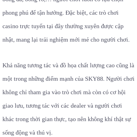
phong phú để tận hưởng. Đặc biệt, các trò chơi
casino trực tuyến tại đây thường xuyên được cập
nhật, mang lại trải nghiệm mới mẻ cho người chơi.
Khả năng tương tác và đồ họa chất lượng cao cũng là
một trong những điểm mạnh của SKY88. Người chơi
không chỉ tham gia vào trò chơi mà còn có cơ hội
giao lưu, tương tác với các dealer và người chơi
khác trong thời gian thực, tạo nên không khí thật sự
sống động và thú vị.