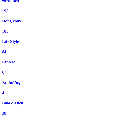
Điểm đến
198
Dòng chảy
183
Life Style
84
Kinh tế
67
Xu hướng
41
Balo du lịch
38