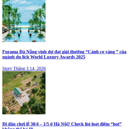
Furama Đà Nẵng vinh dự đạt giải thưởng “Cành cọ vàng ” của
ngành du lịch World Luxury Awards 2025
Story Tháng 3 14, 2026
Đi đâu chơi lễ 30/4 – 1/5 ở Hà Nội? Check list loạt điểm “hot”