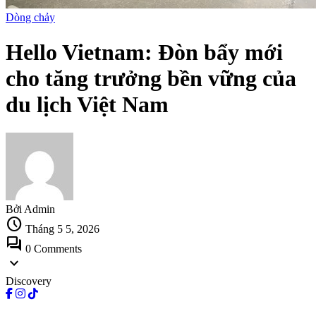
Dòng chảy
Hello Vietnam: Đòn bẩy mới
cho tăng trưởng bền vững của
du lịch Việt Nam
Bởi Admin
schedule
Tháng 5 5, 2026
forum
0 Comments
expand_more
Discovery