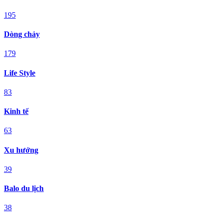
195
Dòng chảy
179
Life Style
83
Kinh tế
63
Xu hướng
39
Balo du lịch
38