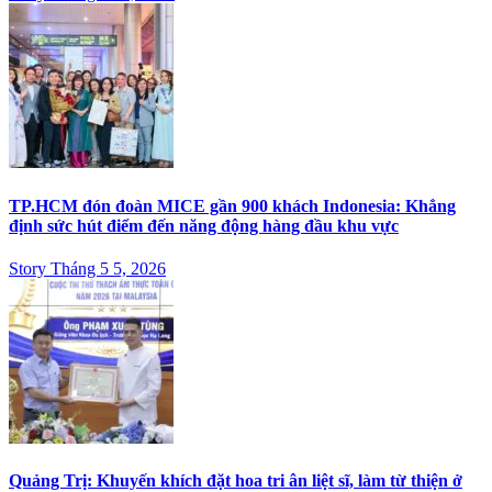
TP.HCM đón đoàn MICE gần 900 khách Indonesia: Khẳng
định sức hút điểm đến năng động hàng đầu khu vực
Story Tháng 5 5, 2026
Quảng Trị: Khuyến khích đặt hoa tri ân liệt sĩ, làm từ thiện ở