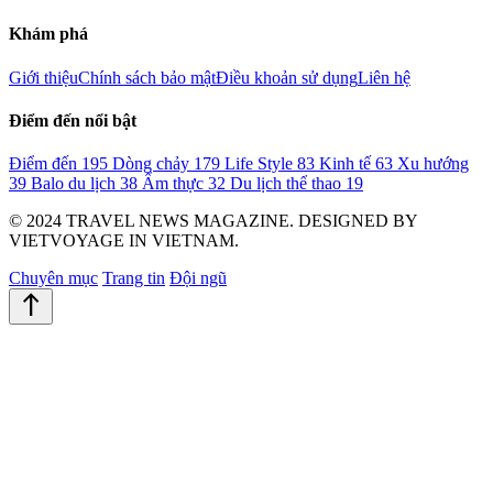
Khám phá
Giới thiệu
Chính sách bảo mật
Điều khoản sử dụng
Liên hệ
Điểm đến nổi bật
Điểm đến
195
Dòng chảy
179
Life Style
83
Kinh tế
63
Xu hướng
39
Balo du lịch
38
Ẩm thực
32
Du lịch thể thao
19
© 2024 TRAVEL NEWS MAGAZINE. DESIGNED BY
VIETVOYAGE IN VIETNAM.
Chuyên mục
Trang tin
Đội ngũ
north