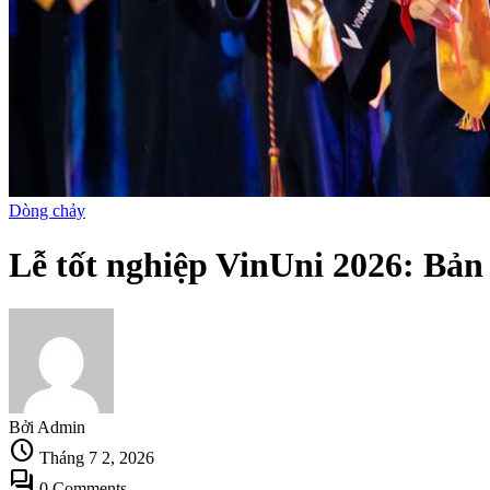
Dòng chảy
Lễ tốt nghiệp VinUni 2026: Bản
Bởi Admin
schedule
Tháng 7 2, 2026
forum
0 Comments