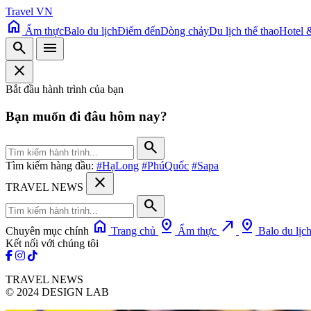
Travel VN
home
Ẩm thực
Balo du lịch
Điểm đến
Dòng chảy
Du lịch thể thao
Hotel 
search
menu
close
Bắt đầu hành trình của bạn
Bạn muốn đi đâu hôm nay?
search
Tìm kiếm hàng đầu:
#HạLong
#PhúQuốc
#Sapa
close
TRAVEL NEWS
search
home
pin_drop
north_east
pin_drop
Chuyên mục chính
Trang chủ
Ẩm thực
Balo du lịc
Kết nối với chúng tôi
TRAVEL NEWS
© 2024 DESIGN LAB