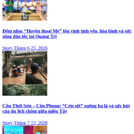
Đêm nhạc “Huyền thoại Mẹ” tôn vinh tình yêu, hòa bình và sức
sống dân tộc tại Quảng Trị
Story Tháng 6 23, 2026
Cồn Thới Sơn – Cồn Phụng: “Cơn sốt” xuồng ba lá và sức hút
của du lịch chậm giữa miền Tây
Story Tháng 7 15, 2026