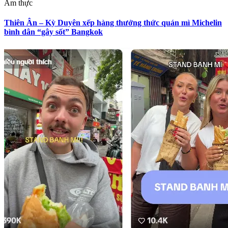
Ẩm thực
Thiên Ân – Kỳ Duyên xếp hàng thưởng thức quán mì Michelin
bình dân “gây sốt” Bangkok