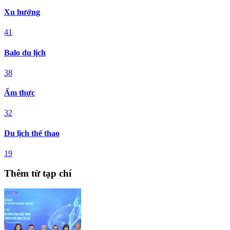
Xu hướng
41
Balo du lịch
38
Ẩm thực
32
Du lịch thể thao
19
Thêm từ tạp chí