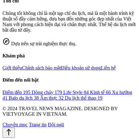
Tôn chỉ
Chúng tôi không chỉ là một tạp chí du lịch, mà là một hành trình kỹ
thuật số đầy cảm hứng, đưa bạn đến những góc đẹp nhất của Việt
Nam với phong cách hiện đại và chân thực nhất. Thế hệ du lịch mới
bắt đầu từ đây.
explore
Dựa trên sự trải nghiệm thực thụ.
Khám phá
Giới thiệu
Chính sách bảo mật
Điều khoản sử dụng
Liên hệ
Điểm đến nổi bật
Điểm đến
195
Dòng chảy
179
Life Style
84
Kinh tế
66
Xu hướng
41
Balo du lịch
38
Ẩm thực
32
Du lịch thể thao
19
© 2024 TRAVEL NEWS MAGAZINE. DESIGNED BY
VIETVOYAGE IN VIETNAM.
Chuyên mục
Trang tin
Đội ngũ
north