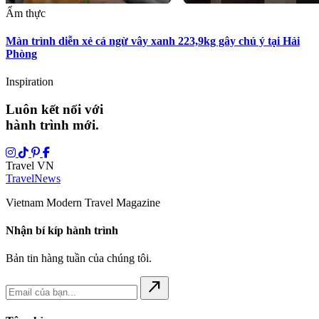
Ẩm thực
Màn trình diễn xẻ cá ngừ vây xanh 223,9kg gây chú ý tại Hải
Phòng
Inspiration
Luôn kết nối với
hành trình mới.
Travel VN
Travel
News
Vietnam Modern Travel Magazine
Nhận bí kíp hành trình
Bản tin hàng tuần của chúng tôi.
north_east