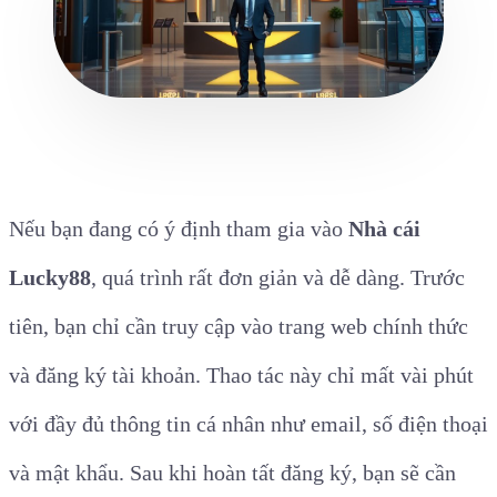
Nếu bạn đang có ý định tham gia vào
Nhà cái
Lucky88
, quá trình rất đơn giản và dễ dàng. Trước
tiên, bạn chỉ cần truy cập vào trang web chính thức
và đăng ký tài khoản. Thao tác này chỉ mất vài phút
với đầy đủ thông tin cá nhân như email, số điện thoại
và mật khẩu. Sau khi hoàn tất đăng ký, bạn sẽ cần