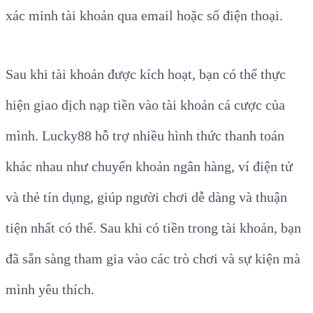
xác minh tài khoản qua email hoặc số điện thoại.
Sau khi tài khoản được kích hoạt, bạn có thể thực
hiện giao dịch nạp tiền vào tài khoản cá cược của
mình. Lucky88 hỗ trợ nhiều hình thức thanh toán
khác nhau như chuyển khoản ngân hàng, ví điện tử
và thẻ tín dụng, giúp người chơi dễ dàng và thuận
tiện nhất có thể. Sau khi có tiền trong tài khoản, bạn
đã sẵn sàng tham gia vào các trò chơi và sự kiện mà
mình yêu thích.