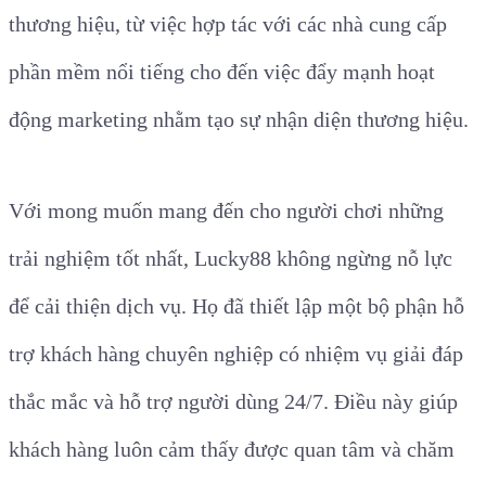
thương hiệu, từ việc hợp tác với các nhà cung cấp
phần mềm nổi tiếng cho đến việc đẩy mạnh hoạt
động marketing nhằm tạo sự nhận diện thương hiệu.
Với mong muốn mang đến cho người chơi những
trải nghiệm tốt nhất, Lucky88 không ngừng nỗ lực
để cải thiện dịch vụ. Họ đã thiết lập một bộ phận hỗ
trợ khách hàng chuyên nghiệp có nhiệm vụ giải đáp
thắc mắc và hỗ trợ người dùng 24/7. Điều này giúp
khách hàng luôn cảm thấy được quan tâm và chăm