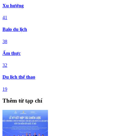
Xu hướng
41
Balo du lịch
38
Ẩm thực
32
Du lịch thể thao
19
Thêm từ tạp chí