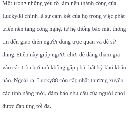
Một trong những yếu tố làm nên thành công của
Lucky88 chính là sự cam kết của họ trong việc phát
triển nền tảng công nghệ, từ hệ thống bảo mật thông
tin đến giao diện người dùng trực quan và dễ sử
dụng. Điều này giúp người chơi dễ dàng tham gia
vào các trò chơi mà không gặp phải bất kỳ khó khăn
nào. Ngoài ra, Lucky88 còn cập nhật thường xuyên
các tính năng mới, đảm bảo nhu cầu của người chơi
được đáp ứng tối đa.