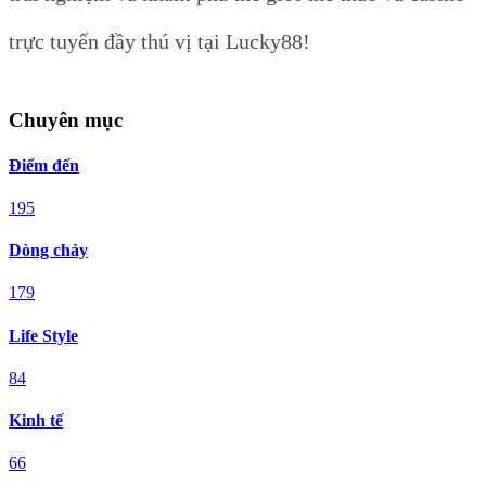
trực tuyến đầy thú vị tại Lucky88!
Chuyên mục
Điểm đến
195
Dòng chảy
179
Life Style
84
Kinh tế
66