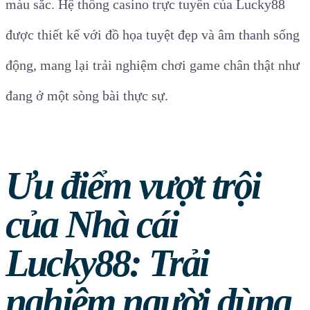
màu sắc. Hệ thống casino trực tuyến của Lucky88
được thiết kế với đồ họa tuyệt đẹp và âm thanh sống
động, mang lại trải nghiệm chơi game chân thật như
đang ở một sòng bài thực sự.
Ưu điểm vượt trội
của Nhà cái
Lucky88: Trải
nghiệm người dùng