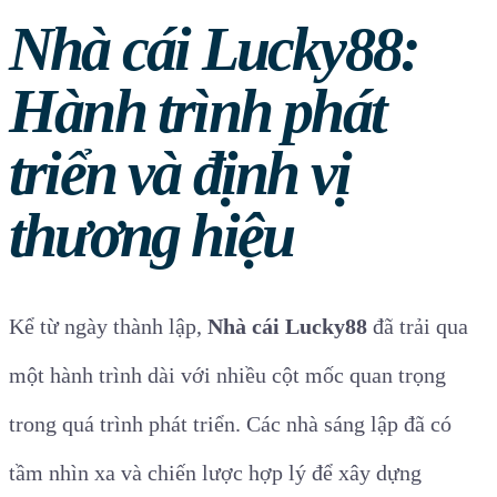
Nhà cái Lucky88:
Hành trình phát
triển và định vị
thương hiệu
Kể từ ngày thành lập,
Nhà cái Lucky88
đã trải qua
một hành trình dài với nhiều cột mốc quan trọng
trong quá trình phát triển. Các nhà sáng lập đã có
tầm nhìn xa và chiến lược hợp lý để xây dựng