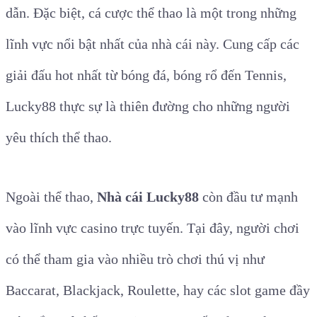
dẫn. Đặc biệt, cá cược thể thao là một trong những
lĩnh vực nổi bật nhất của nhà cái này. Cung cấp các
giải đấu hot nhất từ bóng đá, bóng rổ đến Tennis,
Lucky88 thực sự là thiên đường cho những người
yêu thích thể thao.
Ngoài thể thao,
Nhà cái Lucky88
còn đầu tư mạnh
vào lĩnh vực casino trực tuyến. Tại đây, người chơi
có thể tham gia vào nhiều trò chơi thú vị như
Baccarat, Blackjack, Roulette, hay các slot game đầy