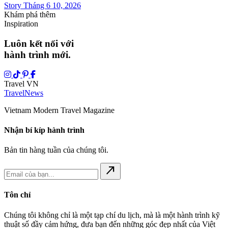
Story Tháng 6 10, 2026
Khám phá thêm
Inspiration
Luôn kết nối với
hành trình mới.
Travel VN
Travel
News
Vietnam Modern Travel Magazine
Nhận bí kíp hành trình
Bản tin hàng tuần của chúng tôi.
north_east
Tôn chỉ
Chúng tôi không chỉ là một tạp chí du lịch, mà là một hành trình kỹ
thuật số đầy cảm hứng, đưa bạn đến những góc đẹp nhất của Việt