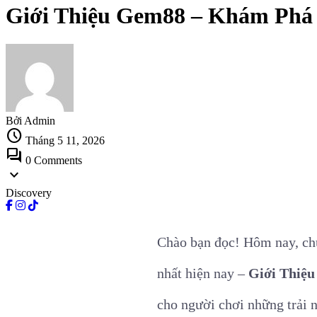
Giới Thiệu Gem88 – Khám Phá 
Bởi Admin
schedule
Tháng 5 11, 2026
forum
0 Comments
expand_more
Discovery
Chào bạn đọc! Hôm nay, chú
nhất hiện nay –
Giới Thiệ
cho người chơi những trải 