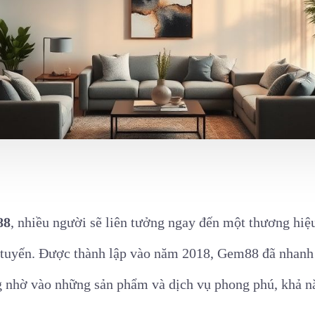
88
, nhiều người sẽ liên tưởng ngay đến một thương hiệ
c tuyến. Được thành lập vào năm 2018, Gem88 đã nhanh
ng nhờ vào những sản phẩm và dịch vụ phong phú, khả n