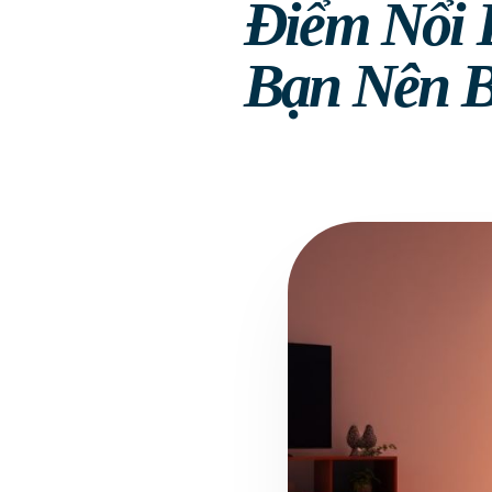
Điểm Nổi 
Bạn Nên B