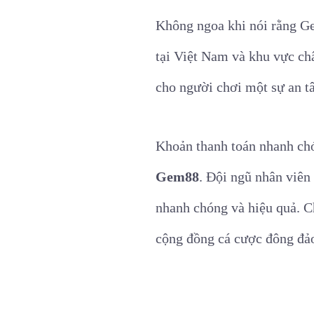
Không ngoa khi nói rằng Ge
tại Việt Nam và khu vực ch
cho người chơi một sự an tâ
Khoản thanh toán nhanh ch
Gem88
. Đội ngũ nhân viên
nhanh chóng và hiệu quả. C
cộng đồng cá cược đông đảo