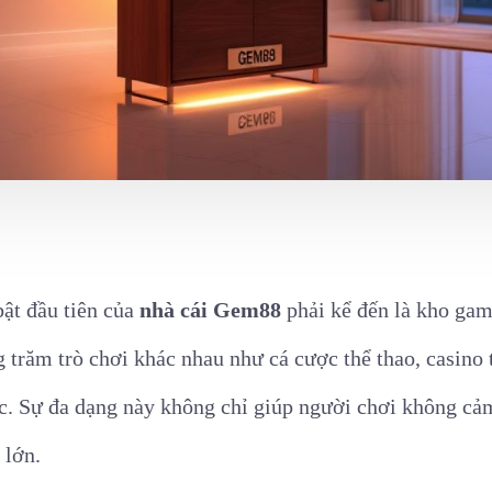
ật đầu tiên của
nhà cái Gem88
phải kể đến là kho gam
g trăm trò chơi khác nhau như cá cược thể thao, casino 
ác. Sự đa dạng này không chỉ giúp người chơi không c
 lớn.