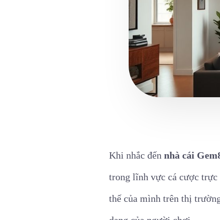
Khi nhắc đến
nhà cái Gem
trong lĩnh vực cá cược trự
thế của mình trên thị trườ