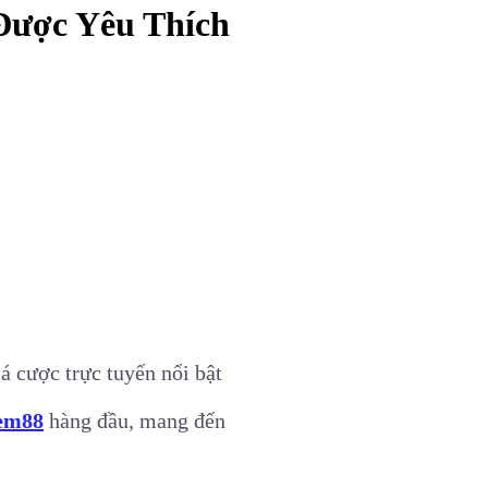
Được Yêu Thích
 cược trực tuyến nổi bật
Gem88
hàng đầu, mang đến