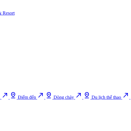
& Resort
north_east
pin_drop
north_east
pin_drop
north_east
pin_drop
north_east
h
Điểm đến
Dòng chảy
Du lịch thể thao