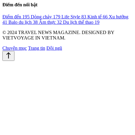
Điểm đến nổi bật
Điểm đến
195
Dòng chảy
179
Life Style
83
Kinh tế
66
Xu hướng
41
Balo du lịch
38
Ẩm thực
32
Du lịch thể thao
19
© 2024 TRAVEL NEWS MAGAZINE. DESIGNED BY
VIETVOYAGE IN VIETNAM.
Chuyên mục
Trang tin
Đội ngũ
north