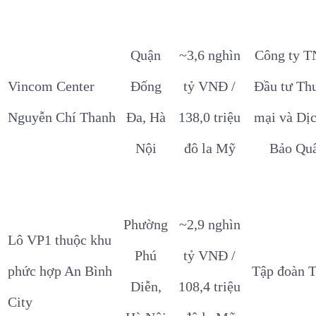
Quận
~3,6 nghìn
Công ty 
Vincom Center
Đống
tỷ VNĐ /
Đầu tư Th
Nguyễn Chí Thanh
Đa, Hà
138,0 triệu
mại và Dị
Nội
đô la Mỹ
Bảo Qu
Phường
~2,9 nghìn
Lô VP1 thuộc khu
Phú
tỷ VNĐ /
phức hợp An Bình
Tập đoàn 
Diễn,
108,4 triệu
City