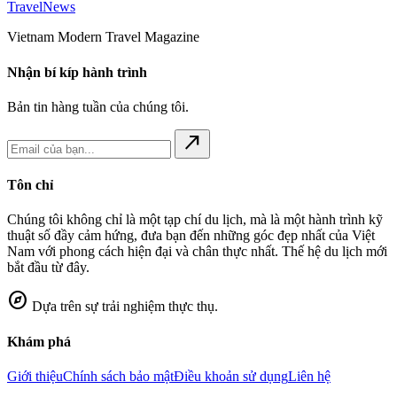
Travel
News
Vietnam Modern Travel Magazine
Nhận bí kíp hành trình
Bản tin hàng tuần của chúng tôi.
north_east
Tôn chỉ
Chúng tôi không chỉ là một tạp chí du lịch, mà là một hành trình kỹ
thuật số đầy cảm hứng, đưa bạn đến những góc đẹp nhất của Việt
Nam với phong cách hiện đại và chân thực nhất. Thế hệ du lịch mới
bắt đầu từ đây.
explore
Dựa trên sự trải nghiệm thực thụ.
Khám phá
Giới thiệu
Chính sách bảo mật
Điều khoản sử dụng
Liên hệ