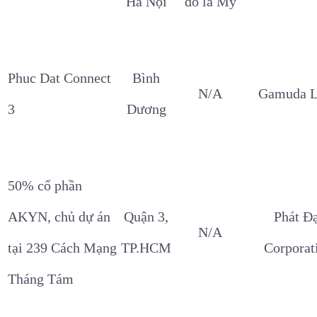
Hà Nội
đô la Mỹ
Phuc Dat Connect
Bình
N/A
Gamuda L
3
Dương
50% cổ phần
AKYN, chủ dự án
Quận 3,
Phát Đ
N/A
tại 239 Cách Mạng
TP.HCM
Corporat
Tháng Tám