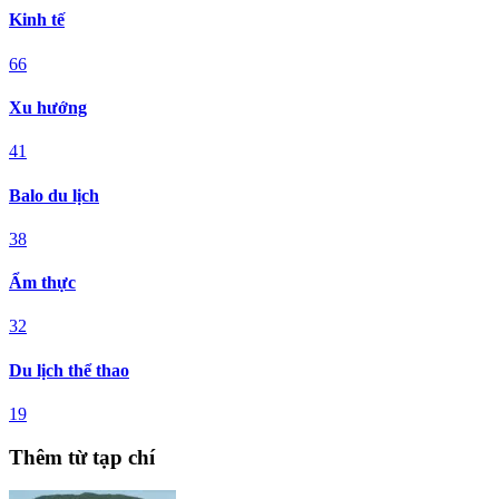
Kinh tế
66
Xu hướng
41
Balo du lịch
38
Ẩm thực
32
Du lịch thể thao
19
Thêm từ tạp chí