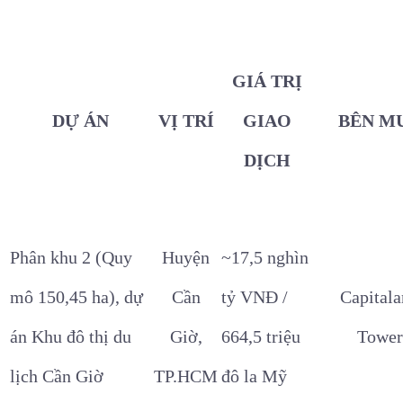
GIÁ TRỊ
DỰ ÁN
VỊ TRÍ
GIAO
BÊN M
DỊCH
Phân khu 2 (Quy
Huyện
~17,5 nghìn
mô 150,45 ha), dự
Cần
tỷ VNĐ /
Capital
án Khu đô thị du
Giờ,
664,5 triệu
Tower
lịch Cần Giờ
TP.HCM
đô la Mỹ