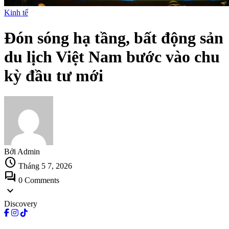
Kinh tế
Đón sóng hạ tầng, bất động sản
du lịch Việt Nam bước vào chu
kỳ đầu tư mới
Bởi Admin
schedule
Tháng 5 7, 2026
forum
0 Comments
expand_more
Discovery