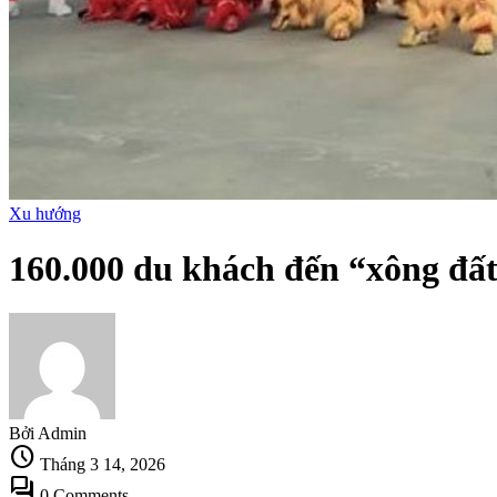
Xu hướng
160.000 du khách đến “xông đấ
Bởi Admin
schedule
Tháng 3 14, 2026
forum
0 Comments