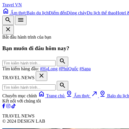
Travel VN
home
Ẩm thực
Balo du lịch
Điểm đến
Dòng chảy
Du lịch thể thao
Hotel 
search
menu
close
Bắt đầu hành trình của bạn
Bạn muốn đi đâu hôm nay?
search
Tìm kiếm hàng đầu:
#HạLong
#PhúQuốc
#Sapa
close
TRAVEL NEWS
search
home
pin_drop
north_east
pin_drop
Chuyên mục chính
Trang chủ
Ẩm thực
Balo du lịc
Kết nối với chúng tôi
TRAVEL NEWS
© 2024 DESIGN LAB