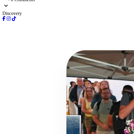
expand_more
Discovery