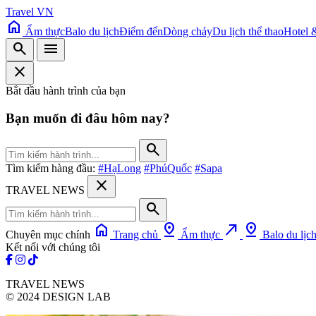
Travel VN
home
Ẩm thực
Balo du lịch
Điểm đến
Dòng chảy
Du lịch thể thao
Hotel 
search
menu
close
Bắt đầu hành trình của bạn
Bạn muốn đi đâu hôm nay?
search
Tìm kiếm hàng đầu:
#HạLong
#PhúQuốc
#Sapa
close
TRAVEL NEWS
search
home
pin_drop
north_east
pin_drop
Chuyên mục chính
Trang chủ
Ẩm thực
Balo du lịc
Kết nối với chúng tôi
TRAVEL NEWS
© 2024 DESIGN LAB