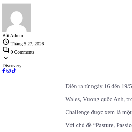
Bởi Admin
schedule
Tháng 5 27, 2026
forum
0 Comments
expand_more
Discovery
Diễn ra từ ngày 16 đến 19/
Wales, Vương quốc Anh, tr
Challenge được xem là một 
Với chủ đề
“Pasture, Passio