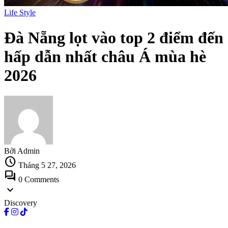
Life Style
Đà Nẵng lọt vào top 2 điểm đến
hấp dẫn nhất châu Á mùa hè
2026
Bởi Admin
schedule
Tháng 5 27, 2026
forum
0 Comments
expand_more
Discovery