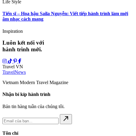
Life Style
Tiến sĩ – Hoa hậu Saila Nguyễn: Viết tiếp hành trình làm mới
âm nhạc cách mạng
Inspiration
Luôn kết nối với
hành trình mới.
Travel VN
Travel
News
Vietnam Modern Travel Magazine
Nhận bí kíp hành trình
Bản tin hàng tuần của chúng tôi.
north_east
Tôn chỉ