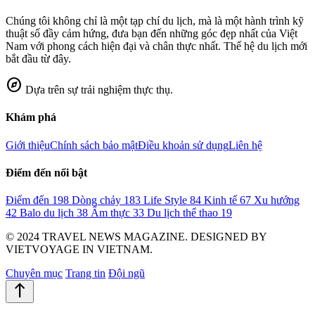
Chúng tôi không chỉ là một tạp chí du lịch, mà là một hành trình kỹ
thuật số đầy cảm hứng, đưa bạn đến những góc đẹp nhất của Việt
Nam với phong cách hiện đại và chân thực nhất. Thế hệ du lịch mới
bắt đầu từ đây.
explore
Dựa trên sự trải nghiệm thực thụ.
Khám phá
Giới thiệu
Chính sách bảo mật
Điều khoản sử dụng
Liên hệ
Điểm đến nổi bật
Điểm đến
198
Dòng chảy
183
Life Style
84
Kinh tế
67
Xu hướng
42
Balo du lịch
38
Ẩm thực
33
Du lịch thể thao
19
© 2024 TRAVEL NEWS MAGAZINE. DESIGNED BY
VIETVOYAGE IN VIETNAM.
Chuyên mục
Trang tin
Đội ngũ
north