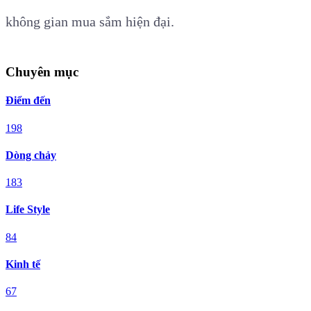
không gian mua sắm hiện đại.
Chuyên mục
Điểm đến
198
Dòng chảy
183
Life Style
84
Kinh tế
67