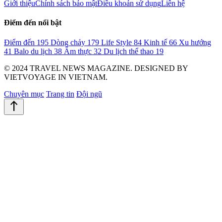
Giới thiệu
Chính sách bảo mật
Điều khoản sử dụng
Liên hệ
Điểm đến nổi bật
Điểm đến
195
Dòng chảy
179
Life Style
84
Kinh tế
66
Xu hướng
41
Balo du lịch
38
Ẩm thực
32
Du lịch thể thao
19
© 2024 TRAVEL NEWS MAGAZINE. DESIGNED BY
VIETVOYAGE IN VIETNAM.
Chuyên mục
Trang tin
Đội ngũ
north