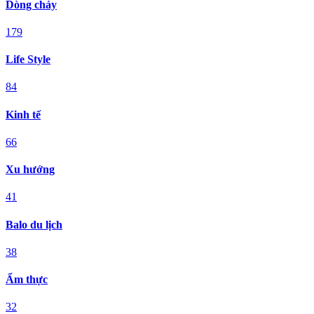
Dòng chảy
179
Life Style
84
Kinh tế
66
Xu hướng
41
Balo du lịch
38
Ẩm thực
32