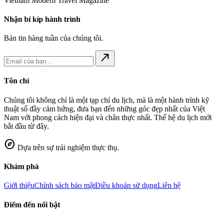
Vietnam Modern Travel Magazine
Nhận bí kíp hành trình
Bản tin hàng tuần của chúng tôi.
north_east
Tôn chỉ
Chúng tôi không chỉ là một tạp chí du lịch, mà là một hành trình kỹ
thuật số đầy cảm hứng, đưa bạn đến những góc đẹp nhất của Việt
Nam với phong cách hiện đại và chân thực nhất. Thế hệ du lịch mới
bắt đầu từ đây.
explore
Dựa trên sự trải nghiệm thực thụ.
Khám phá
Giới thiệu
Chính sách bảo mật
Điều khoản sử dụng
Liên hệ
Điểm đến nổi bật