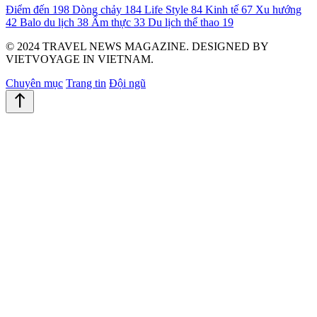
Điểm đến
198
Dòng chảy
184
Life Style
84
Kinh tế
67
Xu hướng
42
Balo du lịch
38
Ẩm thực
33
Du lịch thể thao
19
© 2024 TRAVEL NEWS MAGAZINE. DESIGNED BY
VIETVOYAGE IN VIETNAM.
Chuyên mục
Trang tin
Đội ngũ
north