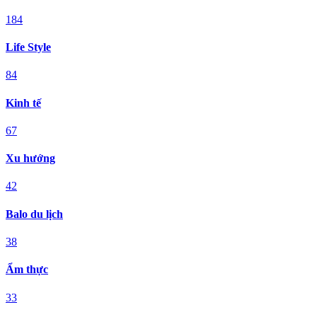
184
Life Style
84
Kinh tế
67
Xu hướng
42
Balo du lịch
38
Ẩm thực
33