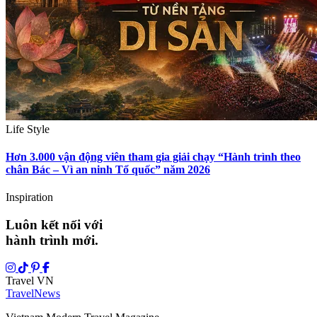
Life Style
Hơn 3.000 vận động viên tham gia giải chạy “Hành trình theo
chân Bác – Vì an ninh Tổ quốc” năm 2026
Inspiration
Luôn kết nối với
hành trình mới.
Travel VN
Travel
News