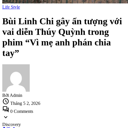
Life Style
Bùi Linh Chi gây ấn tượng với
vai diễn Thúy Quỳnh trong
phim “Vì mẹ anh phán chia
tay”
Bởi Admin
schedule
Tháng 5 2, 2026
forum
0 Comments
expand_more
Discovery