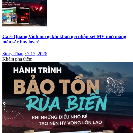
Ca sĩ Quang Vinh nói gì khi khán giả nhận xét MV mới mang
màu sắc boy love?
Story Tháng 7 17, 2026
Khám phá thêm