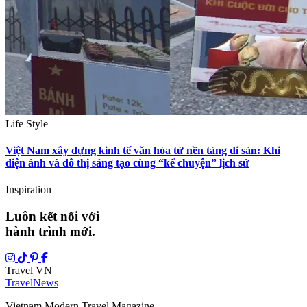
Life Style
Việt Nam xây dựng kinh tế văn hóa từ nền tảng di sản: Khi
điện ảnh và đô thị sáng tạo cùng “kể chuyện” lịch sử
Inspiration
Luôn kết nối với
hành trình mới.
Travel VN
Travel
News
Vietnam Modern Travel Magazine