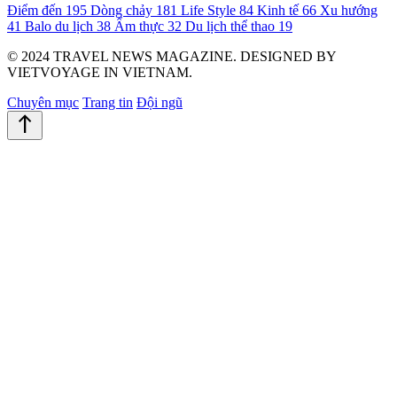
Điểm đến
195
Dòng chảy
181
Life Style
84
Kinh tế
66
Xu hướng
41
Balo du lịch
38
Ẩm thực
32
Du lịch thể thao
19
© 2024 TRAVEL NEWS MAGAZINE. DESIGNED BY
VIETVOYAGE IN VIETNAM.
Chuyên mục
Trang tin
Đội ngũ
north