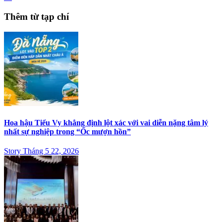
Thêm từ tạp chí
Hoa hậu Tiểu Vy khẳng định lột xác với vai diễn nặng tâm lý
nhất sự nghiệp trong “Ốc mượn hồn”
Story Tháng 5 22, 2026