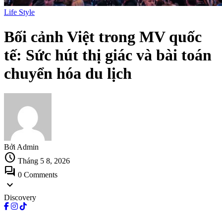
Life Style
Bối cảnh Việt trong MV quốc
tế: Sức hút thị giác và bài toán
chuyển hóa du lịch
Bởi Admin
schedule
Tháng 5 8, 2026
forum
0 Comments
expand_more
Discovery