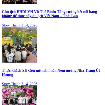
Chủ tịch HHDLVN Vũ Thế Bình: Tăng cường kết nối hàng
không để thúc đẩy du lịch Việt Nam – Thái Lan
Story Tháng 3 14, 2026
Thực khách Sài Gòn mê mẩn món Nem nướng Nha Trang Út
Hương
Story Tháng 3 14, 2026