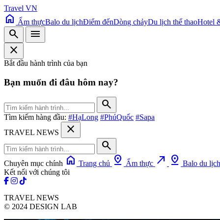
Travel VN
home
Ẩm thực
Balo du lịch
Điểm đến
Dòng chảy
Du lịch thể thao
Hotel 
search
menu
close
Bắt đầu hành trình của bạn
Bạn muốn đi đâu hôm nay?
search
Tìm kiếm hàng đầu:
#HạLong
#PhúQuốc
#Sapa
close
TRAVEL NEWS
search
home
pin_drop
north_east
pin_drop
Chuyên mục chính
Trang chủ
Ẩm thực
Balo du lịc
Kết nối với chúng tôi
TRAVEL NEWS
© 2024 DESIGN LAB