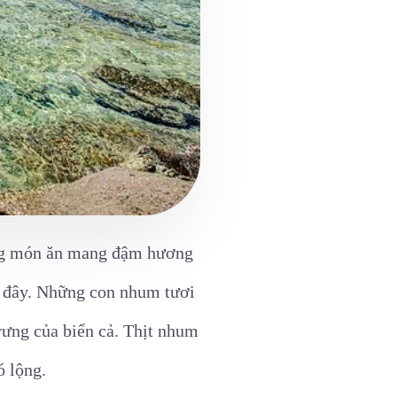
ững món ăn mang đậm hương
n đây. Những con nhum tươi
rưng của biển cả. Thịt nhum
ó lộng.