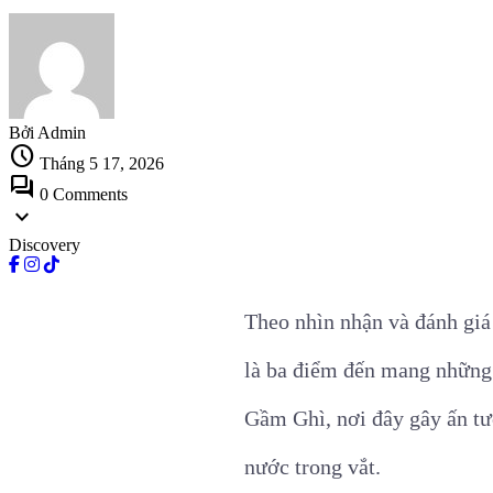
Bởi Admin
schedule
Tháng 5 17, 2026
forum
0 Comments
expand_more
Discovery
Theo nhìn nhận và đánh gi
là ba điểm đến mang những 
Gầm Ghì, nơi đây gây ấn tư
nước trong vắt.