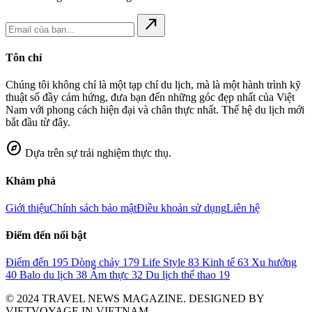
north_east
Tôn chỉ
Chúng tôi không chỉ là một tạp chí du lịch, mà là một hành trình kỹ
thuật số đầy cảm hứng, đưa bạn đến những góc đẹp nhất của Việt
Nam với phong cách hiện đại và chân thực nhất. Thế hệ du lịch mới
bắt đầu từ đây.
explore
Dựa trên sự trải nghiệm thực thụ.
Khám phá
Giới thiệu
Chính sách bảo mật
Điều khoản sử dụng
Liên hệ
Điểm đến nổi bật
Điểm đến
195
Dòng chảy
179
Life Style
83
Kinh tế
63
Xu hướng
40
Balo du lịch
38
Ẩm thực
32
Du lịch thể thao
19
© 2024 TRAVEL NEWS MAGAZINE. DESIGNED BY
VIETVOYAGE IN VIETNAM.