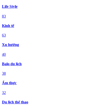
Life Style
83
Kinh tế
63
Xu hướng
40
Balo du lịch
38
Ẩm thực
32
Du lịch thể thao