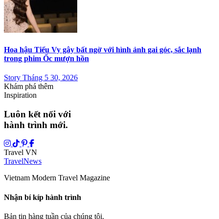
Hoa hậu Tiểu Vy gây bất ngờ với hình ảnh gai góc, sắc lạnh
trong phim Ốc mượn hồn
Story Tháng 5 30, 2026
Khám phá thêm
Inspiration
Luôn kết nối với
hành trình mới.
Travel VN
Travel
News
Vietnam Modern Travel Magazine
Nhận bí kíp hành trình
Bản tin hàng tuần của chúng tôi.