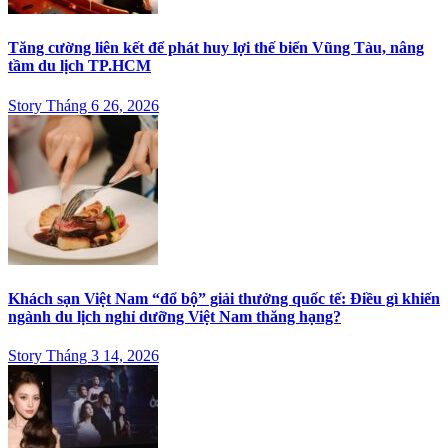
Tăng cường liên kết để phát huy lợi thế biển Vũng Tàu, nâng
tầm du lịch TP.HCM
Story Tháng 6 26, 2026
Khách sạn Việt Nam “đổ bộ” giải thưởng quốc tế: Điều gì khiến
ngành du lịch nghỉ dưỡng Việt Nam thăng hạng?
Story Tháng 3 14, 2026