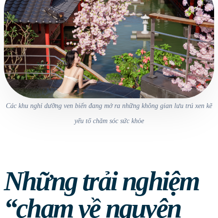
Các khu nghỉ dưỡng ven biển đang mở ra những không gian lưu trú xen kẽ
yếu tố chăm sóc sức khỏe
Những trải nghiệm
“chạm về nguyên