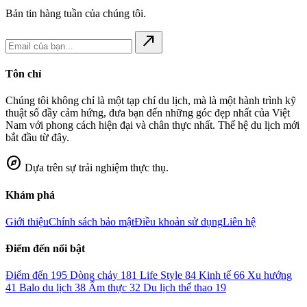
Bản tin hàng tuần của chúng tôi.
north_east
Tôn chỉ
Chúng tôi không chỉ là một tạp chí du lịch, mà là một hành trình kỹ
thuật số đầy cảm hứng, đưa bạn đến những góc đẹp nhất của Việt
Nam với phong cách hiện đại và chân thực nhất. Thế hệ du lịch mới
bắt đầu từ đây.
explore
Dựa trên sự trải nghiệm thực thụ.
Khám phá
Giới thiệu
Chính sách bảo mật
Điều khoản sử dụng
Liên hệ
Điểm đến nổi bật
Điểm đến
195
Dòng chảy
181
Life Style
84
Kinh tế
66
Xu hướng
41
Balo du lịch
38
Ẩm thực
32
Du lịch thể thao
19