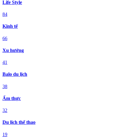
Life Style
84
Kinh tế
66
Xu hướng
41
Balo du lịch
38
Ẩm thực
32
Du lịch thể thao
19