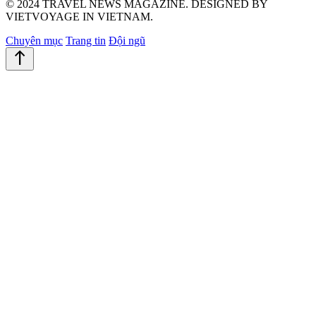
© 2024 TRAVEL NEWS MAGAZINE. DESIGNED BY
VIETVOYAGE IN VIETNAM.
Chuyên mục
Trang tin
Đội ngũ
north