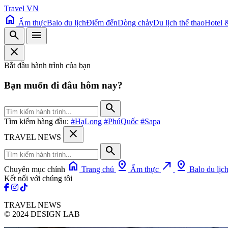
Travel VN
home
Ẩm thực
Balo du lịch
Điểm đến
Dòng chảy
Du lịch thể thao
Hotel 
search
menu
close
Bắt đầu hành trình của bạn
Bạn muốn đi đâu hôm nay?
search
Tìm kiếm hàng đầu:
#HạLong
#PhúQuốc
#Sapa
close
TRAVEL NEWS
search
home
pin_drop
north_east
pin_drop
Chuyên mục chính
Trang chủ
Ẩm thực
Balo du lịc
Kết nối với chúng tôi
TRAVEL NEWS
© 2024 DESIGN LAB