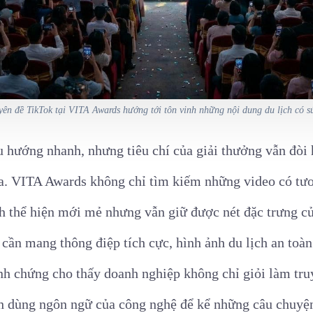
ên đề TikTok tại VITA Awards hướng tới tôn vinh những nội dung du lịch có s
u hướng nhanh, nhưng tiêu chí của giải thưởng vẫn đòi
ia. VITA Awards không chỉ tìm kiếm những video có tươ
h thể hiện mới mẻ nhưng vẫn giữ được nét đặc trưng c
cần mang thông điệp tích cực, hình ảnh du lịch an toàn 
nh chứng cho thấy doanh nghiệp không chỉ giỏi làm tru
ch dùng ngôn ngữ của công nghệ để kể những câu chuyện