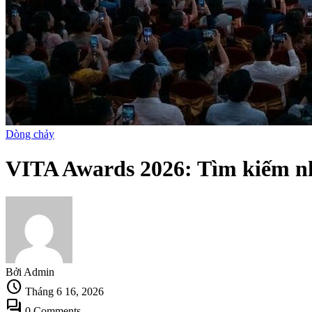
Dòng chảy
VITA Awards 2026: Tìm kiếm nh
Bởi Admin
schedule
Tháng 6 16, 2026
forum
0 Comments