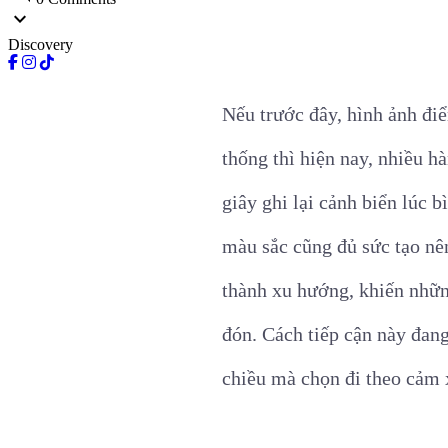
expand_more
Discovery
Nếu trước đây, hình ảnh đi
thống thì hiện nay, nhiều h
giây ghi lại cảnh biển lúc
màu sắc cũng đủ sức tạo nê
thành xu hướng, khiến nhữn
đón. Cách tiếp cận này đan
chiều mà chọn đi theo cảm 