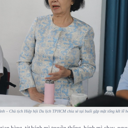
h – Chủ tịch Hiệp hội Du lịch TPHCM chia sẻ tại buổi gặp mặt tổng kết lễ 
gian hàng, từ bánh mì truyền thống, bánh mì chay, ngu