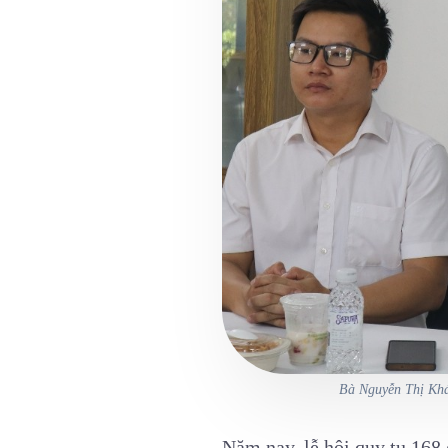
Bà Nguyễn Thị Khán
Năm nay, lễ hội quy tụ 168 