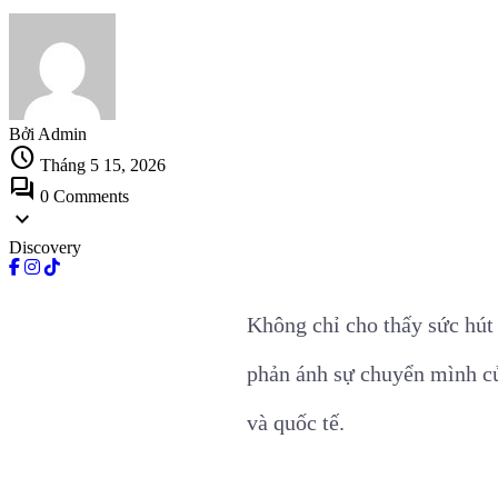
Bởi Admin
schedule
Tháng 5 15, 2026
forum
0 Comments
expand_more
Discovery
Không chỉ cho thấy sức hút 
phản ánh sự chuyển mình củ
và quốc tế.