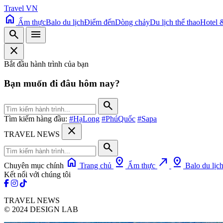
Travel VN
home
Ẩm thực
Balo du lịch
Điểm đến
Dòng chảy
Du lịch thể thao
Hotel 
search
menu
close
Bắt đầu hành trình của bạn
Bạn muốn đi đâu hôm nay?
search
Tìm kiếm hàng đầu:
#HạLong
#PhúQuốc
#Sapa
close
TRAVEL NEWS
search
home
pin_drop
north_east
pin_drop
Chuyên mục chính
Trang chủ
Ẩm thực
Balo du lịc
Kết nối với chúng tôi
TRAVEL NEWS
© 2024 DESIGN LAB