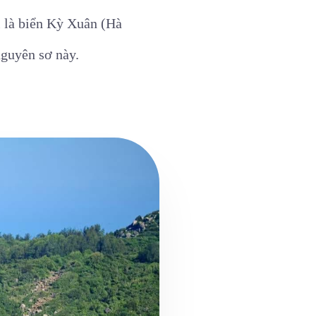
i là biển Kỳ Xuân (Hà
nguyên sơ này.