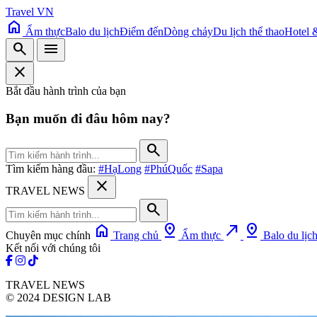
Travel VN
home
Ẩm thực
Balo du lịch
Điểm đến
Dòng chảy
Du lịch thể thao
Hotel 
search
menu
close
Bắt đầu hành trình của bạn
Bạn muốn đi đâu hôm nay?
search
Tìm kiếm hàng đầu:
#HạLong
#PhúQuốc
#Sapa
close
TRAVEL NEWS
search
home
pin_drop
north_east
pin_drop
Chuyên mục chính
Trang chủ
Ẩm thực
Balo du lịc
Kết nối với chúng tôi
TRAVEL NEWS
© 2024 DESIGN LAB