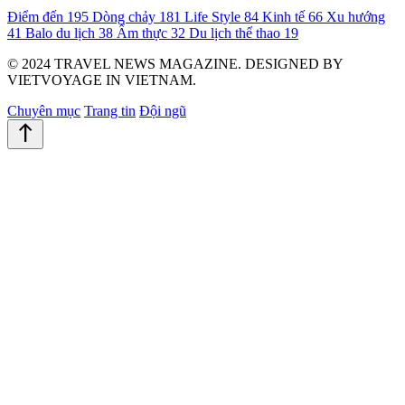
Điểm đến
195
Dòng chảy
181
Life Style
84
Kinh tế
66
Xu hướng
41
Balo du lịch
38
Ẩm thực
32
Du lịch thể thao
19
© 2024 TRAVEL NEWS MAGAZINE. DESIGNED BY
VIETVOYAGE IN VIETNAM.
Chuyên mục
Trang tin
Đội ngũ
north