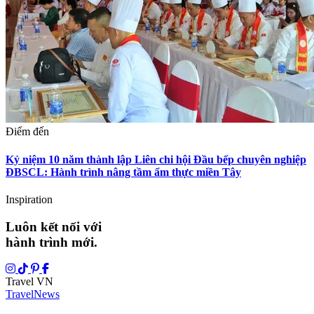
Điểm đến
Kỷ niệm 10 năm thành lập Liên chi hội Đầu bếp chuyên nghiệp
ĐBSCL: Hành trình nâng tầm ẩm thực miền Tây
Inspiration
Luôn kết nối với
hành trình mới.
Travel VN
Travel
News