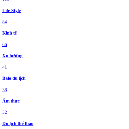
Life Style
84
Kinh tế
66
Xu hướng
41
Balo du lịch
38
Ẩm thực
32
Du lịch thể thao