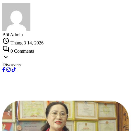
Bởi Admin
schedule
Tháng 3 14, 2026
forum
0 Comments
expand_more
Discovery