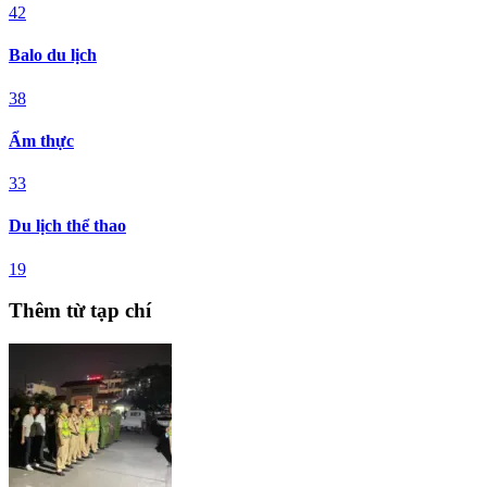
42
Balo du lịch
38
Ẩm thực
33
Du lịch thể thao
19
Thêm từ tạp chí