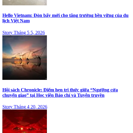
Hello Vietnam: Đòn bẩy mới cho tăng trưởng bền vững của du
lịch Việt Nam
Story Tháng 5 5, 2026
Hội sách Chronicle: Điểm hẹn tri thức giữa “Ngưỡng cửa
chuyển giao” tại Học viện Báo chí và Tuyên truyền
Story Tháng 4 20, 2026