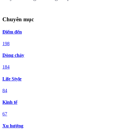
Chuyên mục
Điểm đến
198
Dòng chảy
184
Life Style
84
Kinh tế
67
Xu hướng