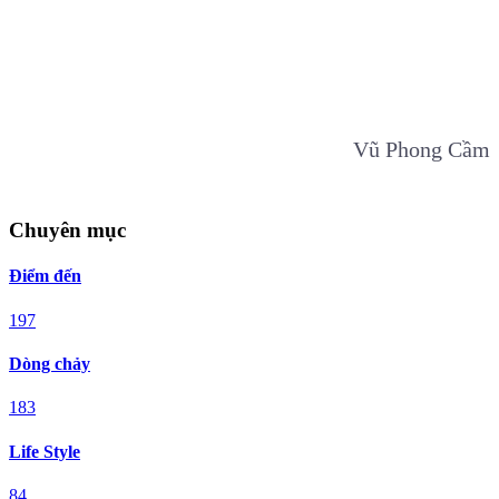
Vũ Phong Cầm
Chuyên mục
Điểm đến
197
Dòng chảy
183
Life Style
84