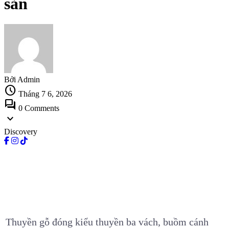
sản
Bởi Admin
schedule
Tháng 7 6, 2026
forum
0 Comments
expand_more
Discovery
Thuyền gỗ đóng kiểu thuyền ba vách, buồm cánh