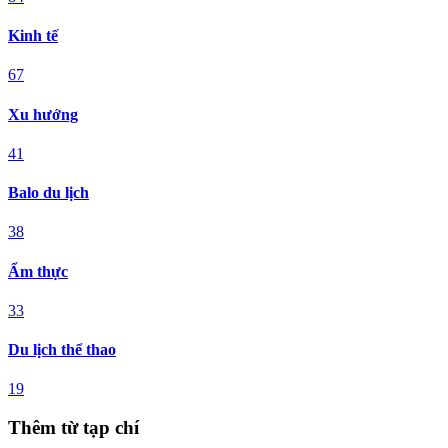
Kinh tế
67
Xu hướng
41
Balo du lịch
38
Ẩm thực
33
Du lịch thể thao
19
Thêm từ tạp chí