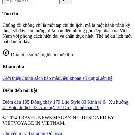
Tôn chỉ
Chúng tôi không chỉ là một tạp chí du lịch, mà là một hành trình kỹ
thuật số đầy cảm hứng, đưa bạn đến những góc đẹp nhất của Việt
Nam với phong cách hiện đại và chân thực nhất. Thế hệ du lịch mới
bắt đầu từ đây.
explore
Dựa trên sự trải nghiệm thực thụ.
Khám phá
Giới thiệu
Chính sách bảo mật
Điều khoản sử dụng
Liên hệ
Điểm đến nổi bật
Điểm đến
195
Dòng chảy
179
Life Style
83
Kinh tế
64
Xu hướng
41
Balo du lịch
38
Ẩm thực
32
Du lịch thể thao
19
© 2024 TRAVEL NEWS MAGAZINE. DESIGNED BY
VIETVOYAGE IN VIETNAM.
Chuyên mục
Trang tin
Đội ngũ