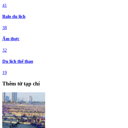
41
Balo du lịch
38
Ẩm thực
32
Du lịch thể thao
19
Thêm từ tạp chí