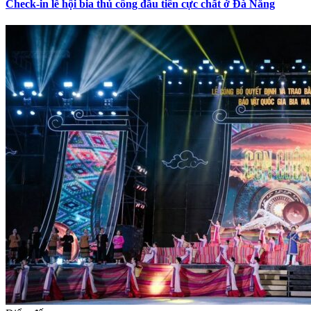
Check-in lễ hội bia thủ công đầu tiên cực chất ở Đà Nẵng