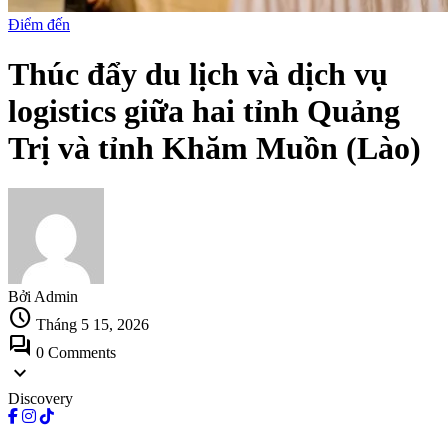
Điểm đến
Thúc đẩy du lịch và dịch vụ
logistics giữa hai tỉnh Quảng
Trị và tỉnh Khăm Muồn (Lào)
Bởi Admin
schedule
Tháng 5 15, 2026
forum
0 Comments
expand_more
Discovery