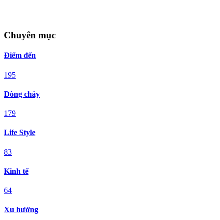
Chuyên mục
Điểm đến
195
Dòng chảy
179
Life Style
83
Kinh tế
64
Xu hướng