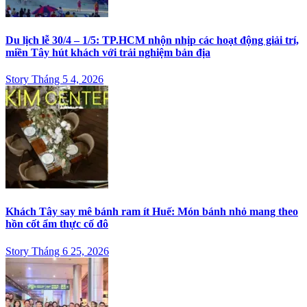
Du lịch lễ 30/4 – 1/5: TP.HCM nhộn nhịp các hoạt động giải trí,
miền Tây hút khách với trải nghiệm bản địa
Story Tháng 5 4, 2026
Khách Tây say mê bánh ram ít Huế: Món bánh nhỏ mang theo
hồn cốt ẩm thực cố đô
Story Tháng 6 25, 2026