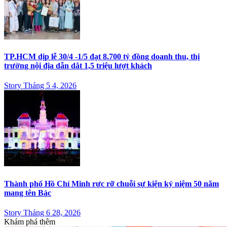
TP.HCM dịp lễ 30/4 -1/5 đạt 8.700 tỷ đồng doanh thu, thị
trường nội địa dẫn dắt 1,5 triệu lượt khách
Story Tháng 5 4, 2026
Thành phố Hồ Chí Minh rực rỡ chuỗi sự kiện kỷ niệm 50 năm
mang tên Bác
Story Tháng 6 28, 2026
Khám phá thêm