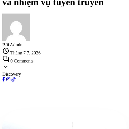
và nhiệm vụ tuyên truyền
Bởi Admin
schedule
Tháng 7 7, 2026
forum
0 Comments
expand_more
Discovery