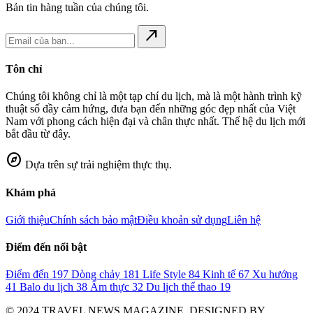
Bản tin hàng tuần của chúng tôi.
north_east
Tôn chỉ
Chúng tôi không chỉ là một tạp chí du lịch, mà là một hành trình kỹ
thuật số đầy cảm hứng, đưa bạn đến những góc đẹp nhất của Việt
Nam với phong cách hiện đại và chân thực nhất. Thế hệ du lịch mới
bắt đầu từ đây.
explore
Dựa trên sự trải nghiệm thực thụ.
Khám phá
Giới thiệu
Chính sách bảo mật
Điều khoản sử dụng
Liên hệ
Điểm đến nổi bật
Điểm đến
197
Dòng chảy
181
Life Style
84
Kinh tế
67
Xu hướng
41
Balo du lịch
38
Ẩm thực
32
Du lịch thể thao
19
© 2024 TRAVEL NEWS MAGAZINE. DESIGNED BY