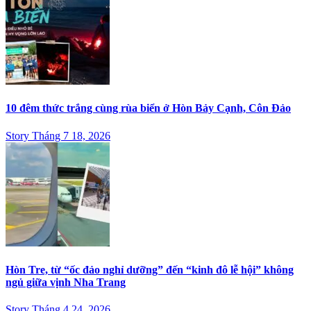
10 đêm thức trắng cùng rùa biển ở Hòn Bảy Cạnh, Côn Đảo
Story Tháng 7 18, 2026
Hòn Tre, từ “ốc đảo nghỉ dưỡng” đến “kinh đô lễ hội” không
ngủ giữa vịnh Nha Trang
Story Tháng 4 24, 2026