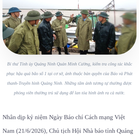
Bí thư Tỉnh ủy Quảng Ninh Quản Minh Cường, kiểm tra công tác khắc
phục hậu quả bão số 1 tại cơ sở, ảnh thuộc bản quyền của Báo và Phát
thanh-Truyền hình Quảng Ninh. Những tấm ảnh tương tự thường được
phóng viên thường trú sử dụng để lan tỏa hình ảnh ra cả nước.
Nhân dịp kỷ niệm Ngày Báo chí Cách mạng Việt
Nam (21/6/2026), Chủ tịch Hội Nhà báo tỉnh Quảng