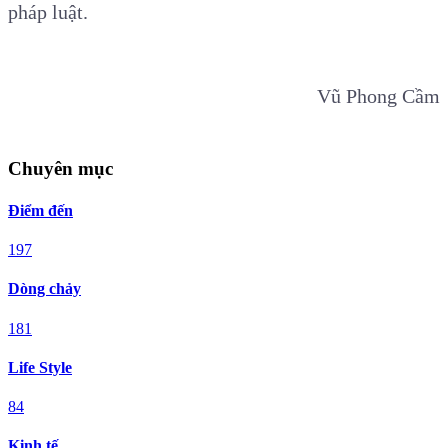
pháp luật.
Vũ Phong Cầm
Chuyên mục
Điểm đến
197
Dòng chảy
181
Life Style
84
Kinh tế