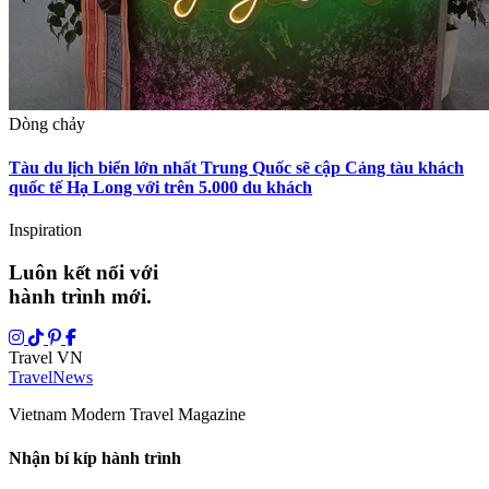
Dòng chảy
Tàu du lịch biển lớn nhất Trung Quốc sẽ cập Cảng tàu khách
quốc tế Hạ Long với trên 5.000 du khách
Inspiration
Luôn kết nối với
hành trình mới.
Travel VN
Travel
News
Vietnam Modern Travel Magazine
Nhận bí kíp hành trình