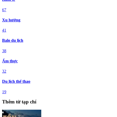
67
Xu hướng
41
Balo du lịch
38
Ẩm thực
32
Du lịch thể thao
19
Thêm từ tạp chí