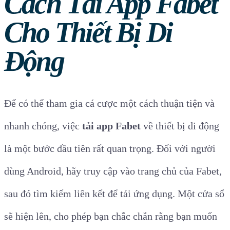
Cách Tải App Fabet
Cho Thiết Bị Di
Động
Để có thể tham gia cá cược một cách thuận tiện và
nhanh chóng, việc
tải app Fabet
về thiết bị di động
là một bước đầu tiên rất quan trọng. Đối với người
dùng Android, hãy truy cập vào trang chủ của Fabet,
sau đó tìm kiếm liên kết để tải ứng dụng. Một cửa sổ
sẽ hiện lên, cho phép bạn chắc chắn rằng bạn muốn