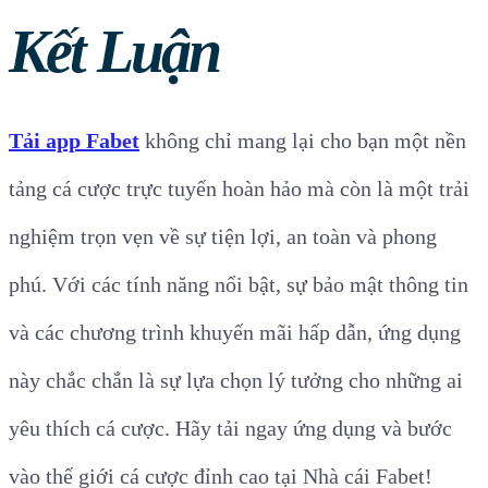
Kết Luận
Tải app Fabet
không chỉ mang lại cho bạn một nền
tảng cá cược trực tuyến hoàn hảo mà còn là một trải
nghiệm trọn vẹn về sự tiện lợi, an toàn và phong
phú. Với các tính năng nổi bật, sự bảo mật thông tin
và các chương trình khuyến mãi hấp dẫn, ứng dụng
này chắc chắn là sự lựa chọn lý tưởng cho những ai
yêu thích cá cược. Hãy tải ngay ứng dụng và bước
vào thế giới cá cược đỉnh cao tại Nhà cái Fabet!