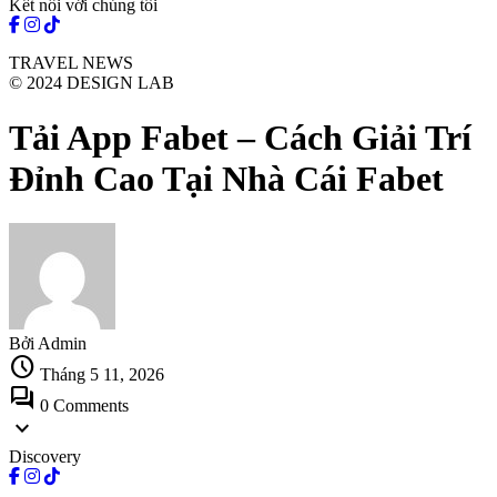
Kết nối với chúng tôi
TRAVEL NEWS
© 2024 DESIGN LAB
Tải App Fabet – Cách Giải Trí
Đỉnh Cao Tại Nhà Cái Fabet
Bởi Admin
schedule
Tháng 5 11, 2026
forum
0 Comments
expand_more
Discovery