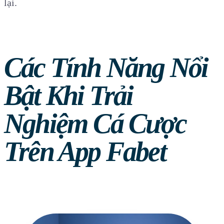
lại.
Các Tính Năng Nổi
Bật Khi Trải
Nghiệm Cá Cược
Trên App Fabet