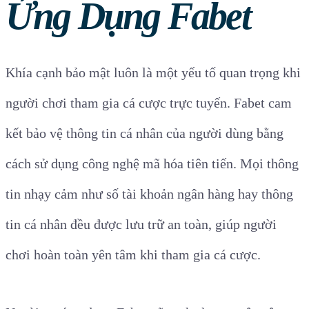
Ứng Dụng Fabet
Khía cạnh bảo mật luôn là một yếu tố quan trọng khi
người chơi tham gia cá cược trực tuyến. Fabet cam
kết bảo vệ thông tin cá nhân của người dùng bằng
cách sử dụng công nghệ mã hóa tiên tiến. Mọi thông
tin nhạy cảm như số tài khoản ngân hàng hay thông
tin cá nhân đều được lưu trữ an toàn, giúp người
chơi hoàn toàn yên tâm khi tham gia cá cược.