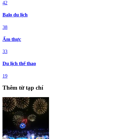
42
Balo du lịch
38
Ẩm thực
33
Du lịch thể thao
19
Thêm từ tạp chí