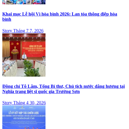
Khai mạc Lễ hội Vì hòa bình 2026: Lan tỏa thông điệp hòa
bình
Story Tháng 7 7, 2026
Đồng chí Tô Lâm, Tổng Bí thư, Chủ tịch nước dâng hương tại
Nghĩa trang liệt sĩ quốc gia Trường Sơn
Story Tháng 4 30, 2026