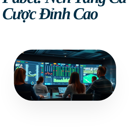
Cược Đỉnh Cao