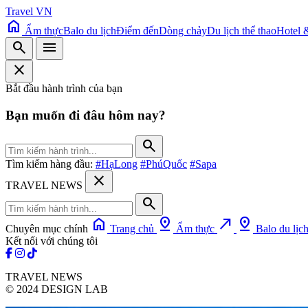
Travel VN
home
Ẩm thực
Balo du lịch
Điểm đến
Dòng chảy
Du lịch thể thao
Hotel 
search
menu
close
Bắt đầu hành trình của bạn
Bạn muốn đi đâu hôm nay?
search
Tìm kiếm hàng đầu:
#HạLong
#PhúQuốc
#Sapa
close
TRAVEL NEWS
search
home
pin_drop
north_east
pin_drop
Chuyên mục chính
Trang chủ
Ẩm thực
Balo du lịc
Kết nối với chúng tôi
TRAVEL NEWS
© 2024 DESIGN LAB