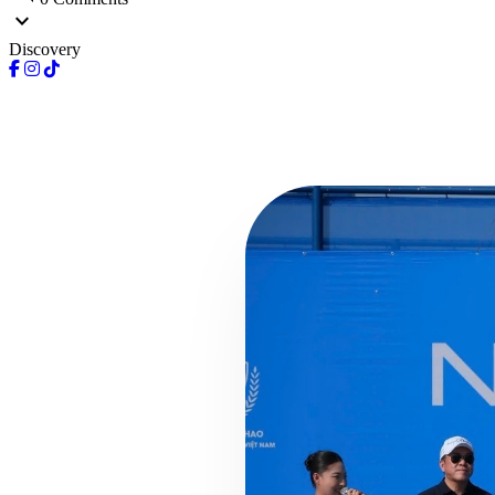
expand_more
Discovery