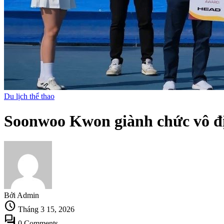
Du lịch thể thao
Soonwoo Kwon giành chức vô đị
Bởi Admin
schedule
Tháng 3 15, 2026
forum
0 Comments