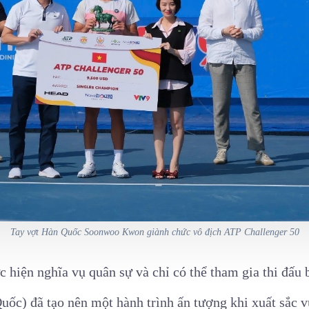
Tay vợt Hàn Quốc Soonwoo Kwon giành chức vô địch ATP Challenger 50
c hiện nghĩa vụ quân sự và chỉ có thể tham gia thi đấu b
c) đã tạo nên một hành trình ấn tượng khi xuất sắc vư