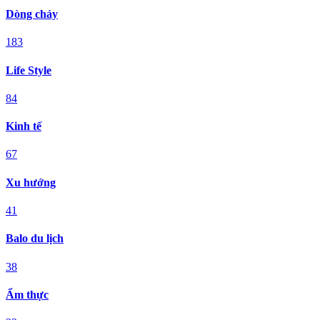
Dòng chảy
183
Life Style
84
Kinh tế
67
Xu hướng
41
Balo du lịch
38
Ẩm thực