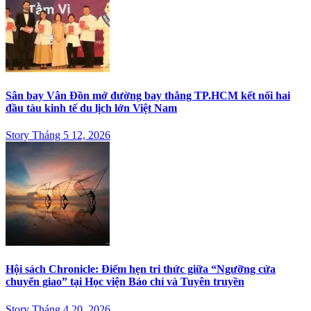
Sân bay Vân Đồn mở đường bay thẳng TP.HCM kết nối hai
đầu tàu kinh tế du lịch lớn Việt Nam
Story Tháng 5 12, 2026
Hội sách Chronicle: Điểm hẹn tri thức giữa “Ngưỡng cửa
chuyển giao” tại Học viện Báo chí và Tuyên truyền
Story Tháng 4 20, 2026