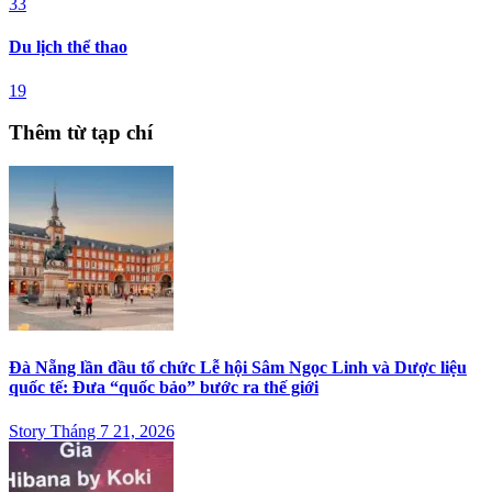
33
Du lịch thể thao
19
Thêm từ tạp chí
Đà Nẵng lần đầu tổ chức Lễ hội Sâm Ngọc Linh và Dược liệu
quốc tế: Đưa “quốc bảo” bước ra thế giới
Story Tháng 7 21, 2026